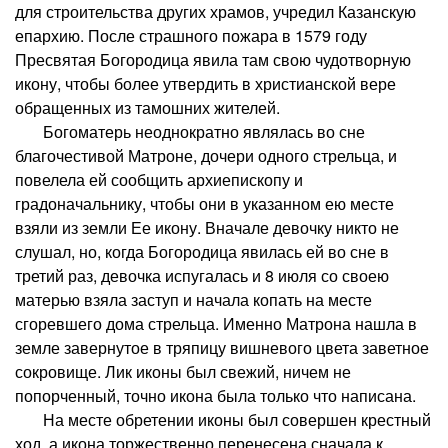
для строительства других храмов, учредил Казанскую
епархию. После страшного пожара в 1579 году
Пресвятая Богородица явила там свою чудотворную
икону, чтобы более утвердить в христианской вере
обращенных из тамошних жителей.
Богоматерь неоднократно являлась во сне
благочестивой Матроне, дочери одного стрельца, и
повелела ей сообщить архиепископу и
градоначальнику, чтобы они в указанном ею месте
взяли из земли Ее икону. Вначале девочку никто не
слушал, но, когда Богородица явилась ей во сне в
третий раз, девочка испугалась и 8 июля со своею
матерью взяла заступ и начала копать на месте
сгоревшего дома стрельца. Именно Матрона нашла в
земле завернутое в тряпицу вишневого цвета заветное
сокровище. Лик иконы был свежий, ничем не
попорченный, точно икона была только что написана.
На месте обретении иконы был совершен крестный
ход, а икона торжественно перенесена сначала к