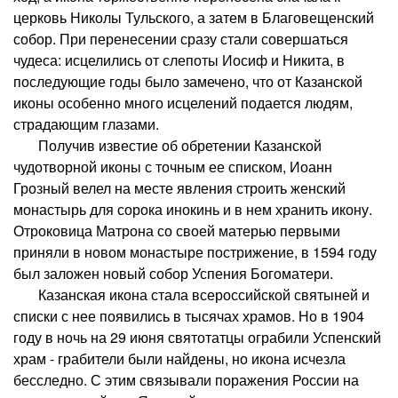
церковь Николы Тульского, а затем в Благовещенский
собор. При перенесении сразу стали совершаться
чудеса: исцелились от слепоты Иосиф и Никита, в
последующие годы было замечено, что от Казанской
иконы особенно много исцелений подается людям,
страдающим глазами.
Получив известие об обретении Казанской
чудотворной иконы с точным ее списком, Иоанн
Грозный велел на месте явления строить женский
монастырь для сорока инокинь и в нем хранить икону.
Отроковица Матрона со своей матерью первыми
приняли в новом монастыре пострижение, в 1594 году
был заложен новый собор Успения Богоматери.
Казанская икона стала всероссийской святыней и
списки с нее появились в тысячах храмов. Но в 1904
году в ночь на 29 июня святотатцы ограбили Успенский
храм - грабители были найдены, но икона исчезла
бесследно. С этим связывали поражения России на