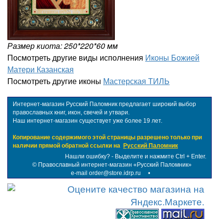
Размер киота: 250*220*60 мм
Посмотреть другие виды исполнения
Иконы Божией
Матери Казанская
Посмотреть другие иконы
Мастерская ТИЛЬ
Интернет-магазин Русский Паломник предлагает широкий выбор
православных книг, икон, свечей и утвари.
Наш интернет-магазин существует уже более 19 лет.
Копирование содержимого этой страницы разрешено только при
наличии прямой обратной ссылки на
Русский Паломник
Нашли ошибку? - Выделите и нажмите Ctrl + Enter.
©
Православный интернет-магазин «Русский Паломник»
e-mail order@store.idrp.ru
•