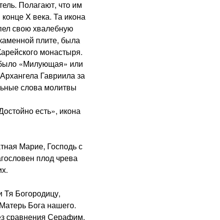
ель. Полагают, что им
 конце X века. Та икона
спел свою хвалебную
 каменной плите, была
Карейского монастыря.
 было «Милующая» или
 Архангела Гавриила за
альные слова молитвы
остойно есть», икона
ная Марие, Господь с
агословен плод чрева
х.
 Тя Богородицу,
Матерь Бога нашего.
з сравнения Серафим,