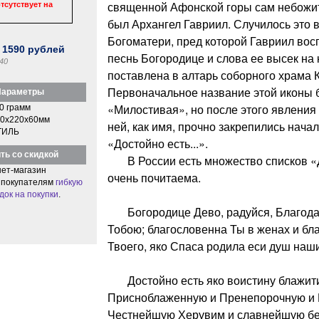
священной Афонской горы сам небожит
тсутствует на
был Архангел Гавриил. Случилось это в
Богоматери, пред которой Гавриил во
:
1590
рублей
песнь Богородице и слова ее высек на
40
поставлена в алтарь соборного храма 
Первоначальное название этой иконы
араметры
«Милостивая», но после этого явления
0 грамм
0x220x60мм
ней, как имя, прочно закрепились нач
ТИЛЬ
«Достойно есть...».
ть со скидкой
В России есть множество списков «Д
ет-магазин
очень почитаема.
 покупателям
гибкую
док на покупки
.
Богородице Дево, радуйся, Благодат
Тобою; благословенна Ты в женах и бл
Твоего, яко Спаса родила еси душ наши
Достойно есть яко воистину блажити
Присноблаженную и Пренепорочную и 
Честнейшую Херувим и славнейшую бе