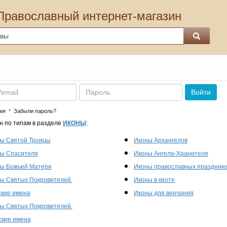
Православный интернет-магазин
Пароль
Войти
·
ия
Забыли пароль?
н по типам в разделе
ИКОНЫ
:
ы Святой Троицы
Иконы Архангелов
ы Спасителя
Иконы Ангела-Хранителя
ы Божьей Матери
Иконы православных праздник
ы Святых Покровителей.
Иконы в киоте
кие имена
Иконы для венчания
ы Святых Покровителей.
кие имена