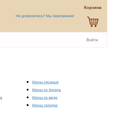
Корзина
Не дозвонились? Мы перезвоним!
Войти
Иконы писаные
Иконы из бисера
ов
Иконы из меди
Иконы складни