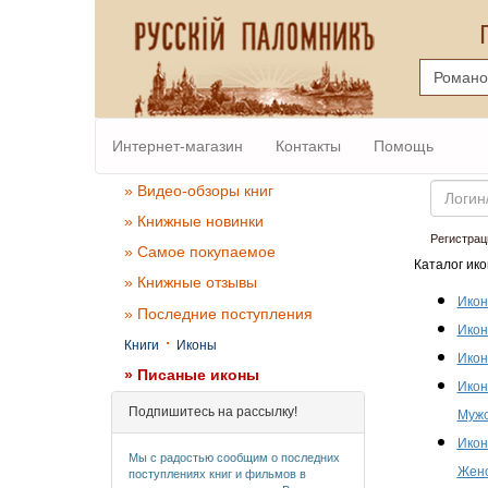
Интернет-магазин
Контакты
Помощь
Email
» Видео-обзоры книг
» Книжные новинки
Регистрац
» Самое покупаемое
Каталог ико
» Книжные отзывы
Икон
» Последние поступления
Икон
·
Книги
Иконы
Икон
» Писаные иконы
Икон
Подпишитесь на рассылку!
Мужс
Икон
Мы с радостью сообщим о последних
Женс
поступлениях книг и фильмов в