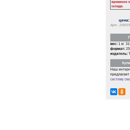
временно о
складе.
цена
Арт.: 100033
П
вес:
1 кг 31
формат:
25
издатель:
Купи
Наш интерн
предлагает
систему ски