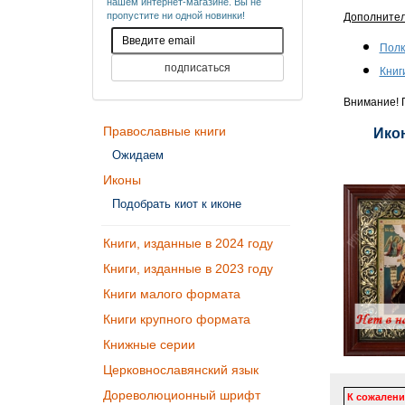
нашем интернет-магазине. Вы не
пропустите ни одной новинки!
Дополните
Полк
Книг
Внимание! П
Православные книги
Икон
Ожидаем
Иконы
Подобрать киот к иконе
Книги, изданные в 2024 году
Книги, изданные в 2023 году
Книги малого формата
Книги крупного формата
Книжные серии
Церковнославянский язык
Дореволюционный шрифт
К сожалени