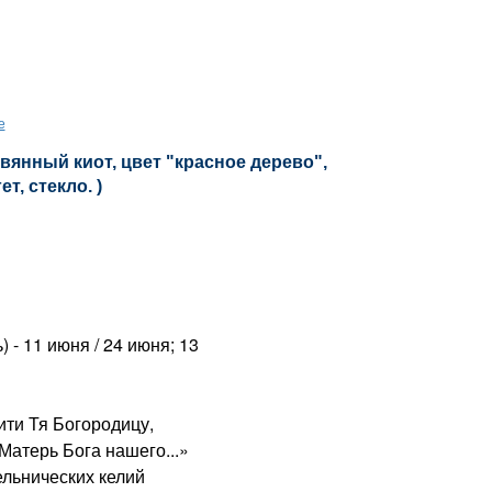
е
вянный киот, цвет "красное дерево",
т, стекло. )
) - 11 июня / 24 июня; 13
ти Тя Богородицу,
атерь Бога нашего...»
ельнических келий