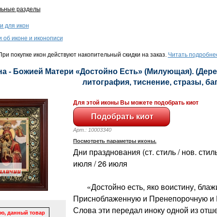
льные разделы
и для икон
и об иконе и иконописи
ри покупке икон действуют накопительный скидки на заказ.
Читать подробне
а - Божией Матери «Достойно Есть» (Милующая). (Дере
литография, тиснение, стразы, баге
Для этой иконы Вы можете подобрать киот
Арт.: 10003340
Посмотреть параметры иконы.
Дни празднования (ст. стиль / нов. стиль
июля / 26 июля
«Достойно есть, яко воистину, блажи
Присноблаженную и Пренепорочную и М
Слова эти передал иноку одной из отш
ю, данный товар