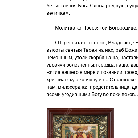
без истления Бога Слова родшую, сущ
величаем.
Молитва ко Пресвятой Богородице:
О Пресвятая Госпоже, Владычице Бо
высоты святыя Твоея на нас, раб Божии
немощным, утоли скорби наша, настави
уврачуй болезненныя сердца наша, да
жития нашего в мире и покаянии прово
христианскую кончину и на Страшнем 
нам, милосердная предстательница, да
всеми угодившими Богу во веки веков.