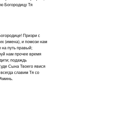
ую Богородицу Тя
городице! Призри с
х (имена), и помози нам
 на путь правый;
руй нам прочее время
дити; подаждь
Суде Сына Твоего явися
 всегда славим Тя со
 Аминь.