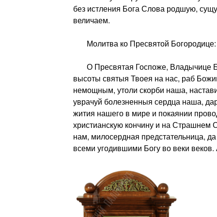
без истления Бога Слова родшую, сущ
величаем.
Молитва ко Пресвятой Богородице:
О Пресвятая Госпоже, Владычице Бо
высоты святыя Твоея на нас, раб Божии
немощным, утоли скорби наша, настави
уврачуй болезненныя сердца наша, да
жития нашего в мире и покаянии прово
христианскую кончину и на Страшнем 
нам, милосердная предстательница, да
всеми угодившими Богу во веки веков.