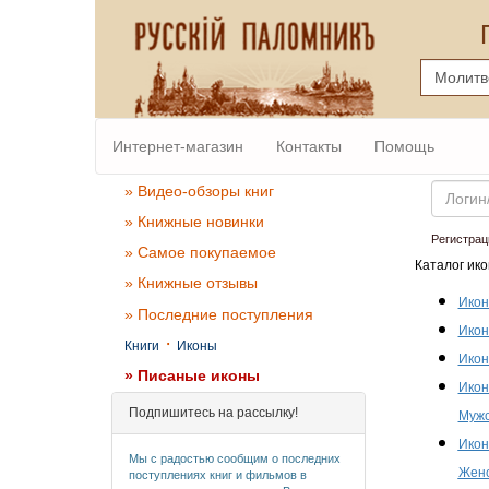
Интернет-магазин
Контакты
Помощь
Email
» Видео-обзоры книг
» Книжные новинки
Регистрац
» Самое покупаемое
Каталог ико
» Книжные отзывы
Икон
» Последние поступления
Икон
·
Книги
Иконы
Икон
» Писаные иконы
Икон
Подпишитесь на рассылку!
Мужс
Икон
Мы с радостью сообщим о последних
Женс
поступлениях книг и фильмов в