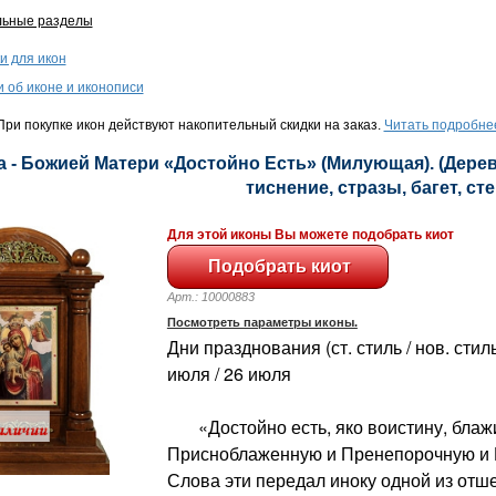
льные разделы
и для икон
и об иконе и иконописи
ри покупке икон действуют накопительный скидки на заказ.
Читать подробне
а - Божией Матери «Достойно Есть» (Милующая). (Дерев
тиснение, стразы, багет, сте
Для этой иконы Вы можете подобрать киот
Арт.: 10000883
Посмотреть параметры иконы.
Дни празднования (ст. стиль / нов. стиль
июля / 26 июля
«Достойно есть, яко воистину, блажи
Присноблаженную и Пренепорочную и М
Слова эти передал иноку одной из отш