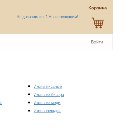
Корзина
Не дозвонились? Мы перезвоним!
Войти
Иконы писаные
Иконы из бисера
ов
Иконы из меди
Иконы складни