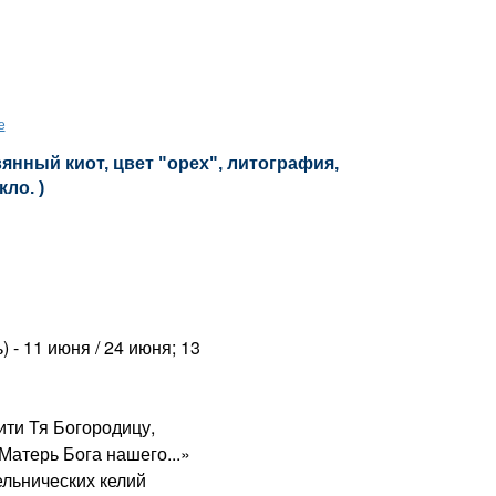
е
янный киот, цвет "орех", литография,
кло. )
) - 11 июня / 24 июня; 13
ти Тя Богородицу,
атерь Бога нашего...»
ельнических келий