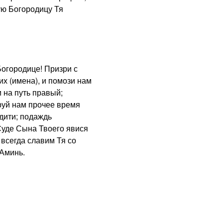
ую Богородицу Тя
городице! Призри с
х (имена), и помози нам
 на путь правый;
руй нам прочее время
дити; подаждь
Суде Сына Твоего явися
 всегда славим Тя со
 Аминь.