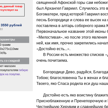
священной Афонской горы сам небожит
ю, данный товар
был Архангел Гавриил. Случилось это в
тсутствует на
Богоматери, пред которой Гавриил во
песнь Богородице и слова ее высек на
поставлена в алтарь соборного храма 
:
3550
рублей
83
Первоначальное название этой иконы
«Милостивая», но после этого явления
араметры
ней, как имя, прочно закрепились нач
0 грамм
«Достойно есть...».
0x275x110мм
ТИЛЬ
В России есть множество списков «Д
очень почитаема.
ть со скидкой
ет-магазин
 покупателям
гибкую
Богородице Дево, радуйся, Благодат
док на покупки
.
Тобою; благословенна Ты в женах и бл
Твоего, яко Спаса родила еси душ наши
Достойно есть яко воистину блажити
Присноблаженную и Пренепорочную и 
Честнейшую Херувим и славнейшую бе