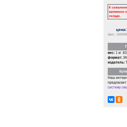
К сожалени
временно о
складе.
цена
Арт.: 100008
П
вес:
1 кг 82
формат:
36
издатель:
Купи
Наш интерн
предлагает
систему ски