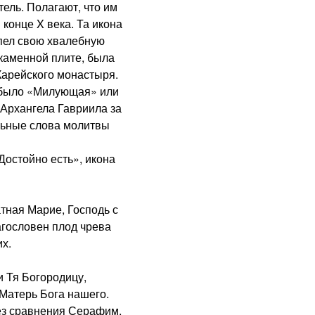
ель. Полагают, что им
 конце X века. Та икона
спел свою хвалебную
 каменной плите, была
Карейского монастыря.
 было «Милующая» или
 Архангела Гавриила за
альные слова молитвы
остойно есть», икона
ная Марие, Господь с
агословен плод чрева
х.
 Тя Богородицу,
Матерь Бога нашего.
з сравнения Серафим,