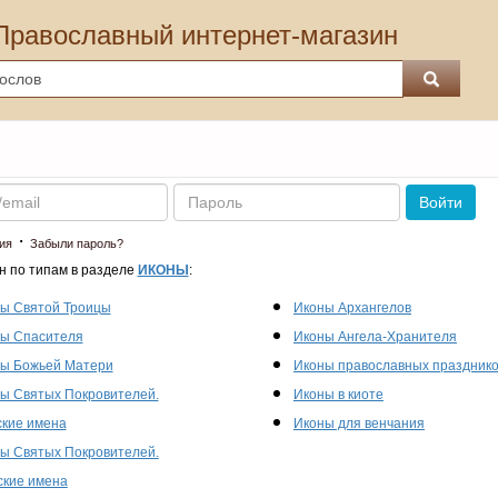
Православный интернет-магазин
Пароль
Войти
·
ия
Забыли пароль?
н по типам в разделе
ИКОНЫ
:
ы Святой Троицы
Иконы Архангелов
ы Спасителя
Иконы Ангела-Хранителя
ы Божьей Матери
Иконы православных праздник
ы Святых Покровителей.
Иконы в киоте
кие имена
Иконы для венчания
ы Святых Покровителей.
кие имена