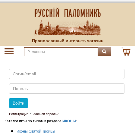
Православный интернет-магазин
Email
Пароль
Войти
·
Регистрация
Забыли пароль?
Каталог икон по типам в разделе
ИКОНЫ
:
Иконы Святой Троицы