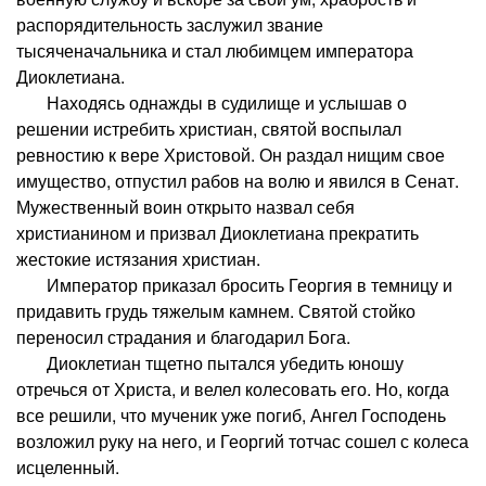
распорядительность заслужил звание
тысяченачальника и стал любимцем императора
Диоклетиана.
Находясь однажды в судилище и услышав о
решении истребить христиан, святой воспылал
ревностию к вере Христовой. Он раздал нищим свое
имущество, отпустил рабов на волю и явился в Сенат.
Мужественный воин открыто назвал себя
христианином и призвал Диоклетиана прекратить
жестокие истязания христиан.
Император приказал бросить Георгия в темницу и
придавить грудь тяжелым камнем. Святой стойко
переносил страдания и благодарил Бога.
Диоклетиан тщетно пытался убедить юношу
отречься от Христа, и велел колесовать его. Но, когда
все решили, что мученик уже погиб, Ангел Господень
возложил руку на него, и Георгий тотчас сошел с колеса
исцеленный.