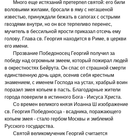
Много еще истязаний претерпел святой: его били
воловьими жилами, бросали в яму с негашеной
известью, принуждали бежать в сапогах с острыми
гвоздями внутри, но он все терпеливо перенес,
мучитель в бессильной ярости приказал отсечь ему
голову. Глава св. Георгия находится в Риме, в церкви
его имени.
Прозвание Победоносец Георгий получил за
победу над огромным змеем, который пожирал людей
в окрестностях Бейрута. Он спас от страшной смерти
единственную дочь царя, осенив себя крестным
знамением, с именем Господа на устах, храбрый воин
поразил змея копьем в пасть. Благодарные жители
города поверили в истинного Бога - Иисуса Христа.
Со времен великого князя Иоанна Ш изображение
св. Георгия Победоносца - всадника, поражающего
копьем змея - стало гербом Москвы и эмблемой
Русского государства.
Святой великомученик Георгий считается