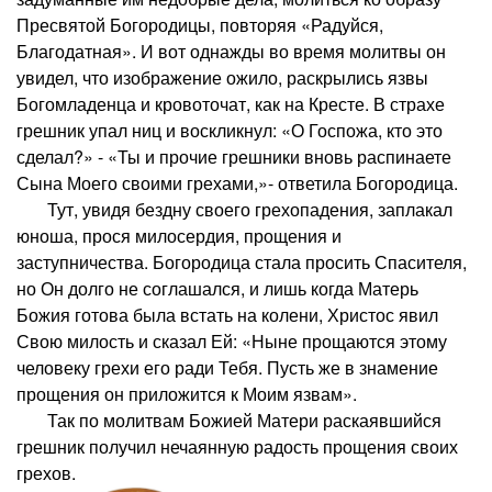
Пресвятой Богородицы, повторяя «Радуйся,
Благодатная». И вот однажды во время молитвы он
увидел, что изображение ожило, раскрылись язвы
Богомладенца и кровоточат, как на Кресте. В страхе
грешник упал ниц и воскликнул: «О Госпожа, кто это
сделал?» - «Ты и прочие грешники вновь распинаете
Сына Моего своими грехами,»- ответила Богородица.
Тут, увидя бездну своего грехопадения, заплакал
юноша, прося милосердия, прощения и
заступничества. Богородица стала просить Спасителя,
но Он долго не соглашался, и лишь когда Матерь
Божия готова была встать на колени, Христос явил
Свою милость и сказал Ей: «Ныне прощаются этому
человеку грехи его ради Тебя. Пусть же в знамение
прощения он приложится к Моим язвам».
Так по молитвам Божией Матери раскаявшийся
грешник получил нечаянную радость прощения своих
грехов.