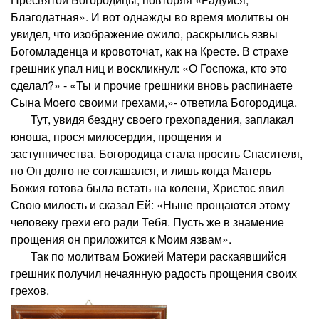
Благодатная». И вот однажды во время молитвы он
увидел, что изображение ожило, раскрылись язвы
Богомладенца и кровоточат, как на Кресте. В страхе
грешник упал ниц и воскликнул: «О Госпожа, кто это
сделал?» - «Ты и прочие грешники вновь распинаете
Сына Моего своими грехами,»- ответила Богородица.
Тут, увидя бездну своего грехопадения, заплакал
юноша, прося милосердия, прощения и
заступничества. Богородица стала просить Спасителя,
но Он долго не соглашался, и лишь когда Матерь
Божия готова была встать на колени, Христос явил
Свою милость и сказал Ей: «Ныне прощаются этому
человеку грехи его ради Тебя. Пусть же в знамение
прощения он приложится к Моим язвам».
Так по молитвам Божией Матери раскаявшийся
грешник получил нечаянную радость прощения своих
грехов.