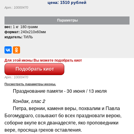
цена:
1510
рублей
Арт.: 10000470
Параметры
вес:
1 кг 180 грамм
формат:
240x210x60мм
издатель:
ТИЛЬ
Для этой иконы Вы можете подобрать киот
Арт.: 10000470
Посмотреть параметры иконы.
Празднование памяти - 30 июня / 13 июля
Кондак, глас 2
Петра, вернии, каменя веры, похвалим и Павла
Богомудраго, созывают бо всех праздновати верою,
соборне вкупе вся дванадесяте, яко проповедники
вере, просяща грехов оставления.