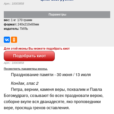
Арт.: 10003858
Параметры
вес:
1 кг 170 грамм
формат:
240x210x60мм
издатель:
ТИЛЬ
Для этой иконы Вы можете подобрать киот
Арт.: 10003858
Посмотреть параметры иконы.
Празднование памяти - 30 июня / 13 июля
Кондак, глас 2
Петра, вернии, каменя веры, похвалим и Павла
Богомудраго, созывают бо всех праздновати верою,
соборне вкупе вся дванадесяте, яко проповедники
вере, просяща грехов оставления.