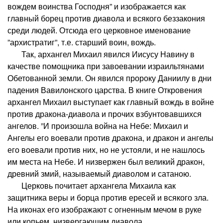
вождем воинства Господня” и изображается как
главный борец против диавола и всякого беззакония
среди людей. Отсюда его церковное именование
”архистратиг”, т.е. старший воин, вождь.
Так, архангел Михаил явился Иисусу Навину в
качестве помощника при завоевании израильтянами
Обетованной земли. Он явился пророку Даниилу в дни
падения Вавилонского царства. В книге Откровения
архангел Михаил выступает как главный вождь в войне
против дракона-диавола и прочих взбунтовавшихся
ангелов. ”И произошла война на Небе: Михаил и
Ангелы его воевали против дракона, и дракон и ангелы
его воевали против них, но не устояли, и не нашлось
им места на Небе. И низвержен был великий дракон,
древний змий, называемый диаволом и сатаною.
Церковь почитает архангела Михаила как
защитника веры и борца против ересей и всякого зла.
На иконах его изображают с огненным мечом в руке
или копьем, низвергающим диавола.