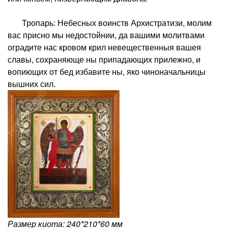
Тропарь: Небесных воинств Архистратизи, молим
вас присно мы недостойнии, да вашими молитвами
оградите нас кровом крил невещественныя вашея
славы, сохраняюще ны припадающих прилежно, и
вопиющих от бед избавите ны, яко чиноначальницы
вышних сил.
Размер киота: 240*210*60 мм