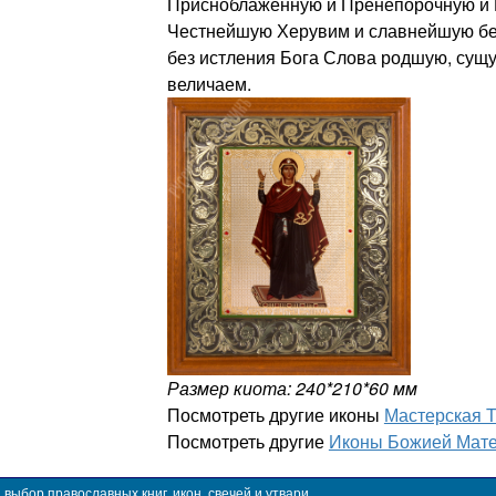
Присноблаженную и Пренепорочную и 
Честнейшую Херувим и славнейшую бе
без истления Бога Слова родшую, сущ
величаем.
Размер киота: 240*210*60 мм
Посмотреть другие иконы
Мастерская 
Посмотреть другие
Иконы Божией Мат
ыбор православных книг, икон, свечей и утвари.