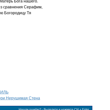
Матерь Бога нашего.
з сравнения Серафим,
ую Богородицу Тя
ТИЛЬ
ери Нерушимая Стена
Нашли ошибку? - Выделите и нажмите Ctrl + Enter.