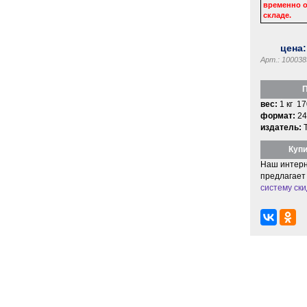
временно о
складе.
цена
Арт.: 100038
П
вес:
1 кг 17
формат:
24
издатель:
Купи
Наш интерн
предлагает
систему ски