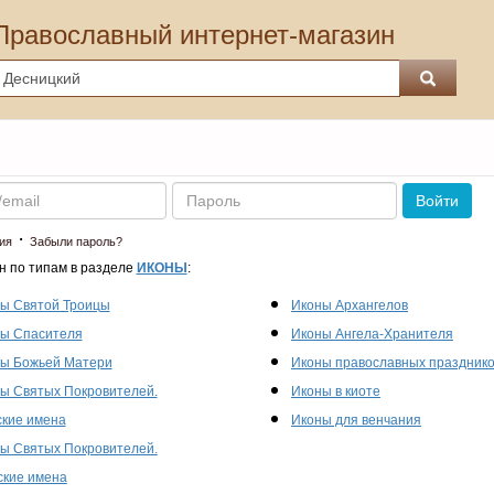
Православный интернет-магазин
Пароль
Войти
·
ия
Забыли пароль?
н по типам в разделе
ИКОНЫ
:
ы Святой Троицы
Иконы Архангелов
ы Спасителя
Иконы Ангела-Хранителя
ы Божьей Матери
Иконы православных праздник
ы Святых Покровителей.
Иконы в киоте
кие имена
Иконы для венчания
ы Святых Покровителей.
кие имена