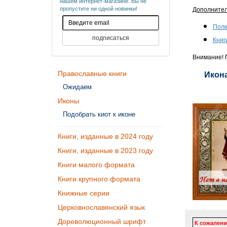
нашем интернет-магазине. Вы не
пропустите ни одной новинки!
Дополните
Полк
Книг
Внимание! П
Православные книги
Икона
Ожидаем
Иконы
Подобрать киот к иконе
Книги, изданные в 2024 году
Книги, изданные в 2023 году
Книги малого формата
Книги крупного формата
Книжные серии
Церковнославянский язык
Дореволюционный шрифт
К сожалени