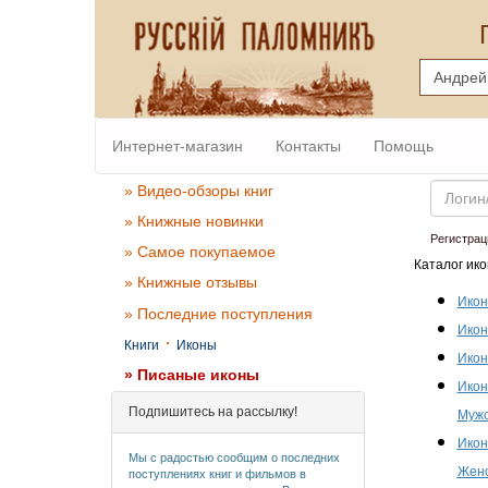
Интернет-магазин
Контакты
Помощь
Email
» Видео-обзоры книг
» Книжные новинки
Регистрац
» Самое покупаемое
Каталог ико
» Книжные отзывы
Икон
» Последние поступления
Икон
·
Книги
Иконы
Икон
» Писаные иконы
Икон
Подпишитесь на рассылку!
Мужс
Икон
Мы с радостью сообщим о последних
Женс
поступлениях книг и фильмов в