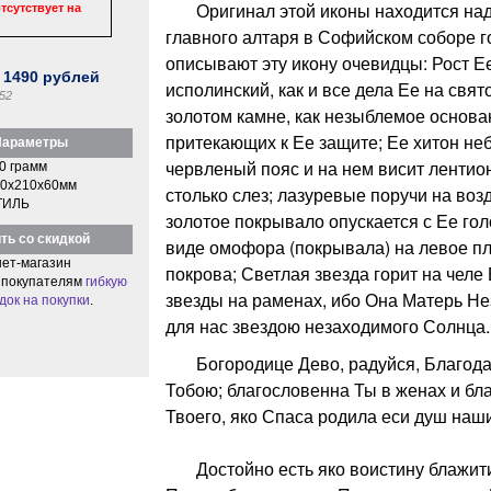
Оригинал этой иконы находится над
тсутствует на
главного алтаря в Софийском соборе го
описывают эту икону очевидцы: Рост Е
:
1490
рублей
исполинский, как и все дела Ее на свят
52
золотом камне, как незыблемое основа
притекающих к Ее защите; Ее хитон неб
араметры
червленый пояс и на нем висит лентио
0 грамм
0x210x60мм
столько слез; лазуревые поручи на возд
ТИЛЬ
золотое покрывало опускается с Ее го
ть со скидкой
виде омофора (покрывала) на левое пл
ет-магазин
покрова; Светлая звезда горит на челе
 покупателям
гибкую
звезды на раменах, ибо Она Матерь Не
док на покупки
.
для нас звездою незаходимого Солнца.
Богородице Дево, радуйся, Благодат
Тобою; благословенна Ты в женах и бл
Твоего, яко Спаса родила еси душ наши
Достойно есть яко воистину блажити