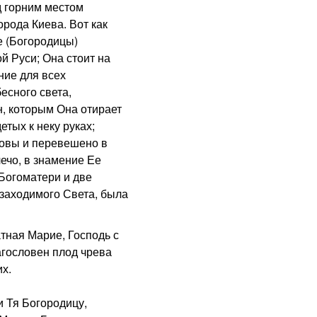
 горним местом
рода Киева. Вот как
е (Богородицы)
ой Руси; Она стоит на
ние для всех
есного света,
н, которым Она отирает
етых к неку руках;
ловы и перевешено в
ечо, в знамение Ее
 Богоматери и две
заходимого Света, была
ная Марие, Господь с
агословен плод чрева
х.
 Тя Богородицу,