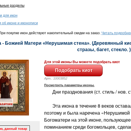
льные разделы
и для икон
и об иконе и иконописи
ри покупке икон действуют накопительный скидки на заказ.
Читать подробне
 - Божией Матери «Нерушимая стена». (Деревянный киот
стразы, багет, стекло. )
Для этой иконы Вы можете подобрать киот
Арт.: 10003852
Посмотреть параметры иконы.
Дни празднования (ст. стиль / нов. ст
Эта икона в течение 8 веков остава
поэтому и была наречена «Нерушимой
Богоматери на этой иконе, пользующе
поминанием среди богомольцев, сделан
ю, данный товар