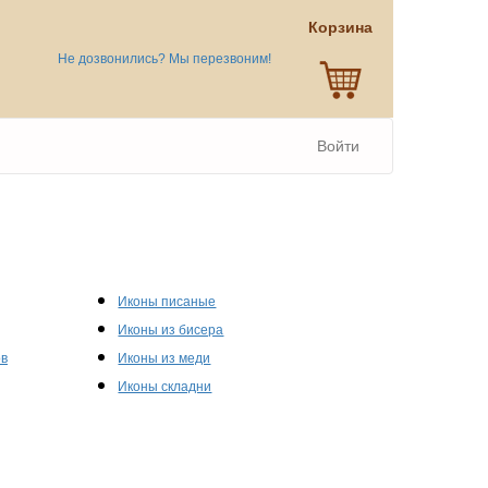
Корзина
Не дозвонились? Мы перезвоним!
Войти
Иконы писаные
Иконы из бисера
ов
Иконы из меди
Иконы складни