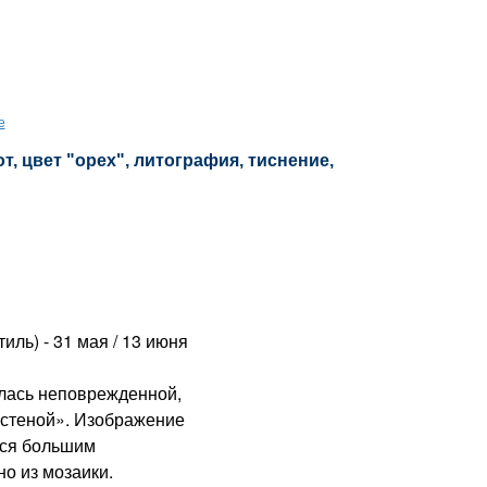
е
, цвет "орех", литография, тиснение,
иль) - 31 мая / 13 июня
лась неповрежденной,
 стеной». Изображение
еся большим
о из мозаики.