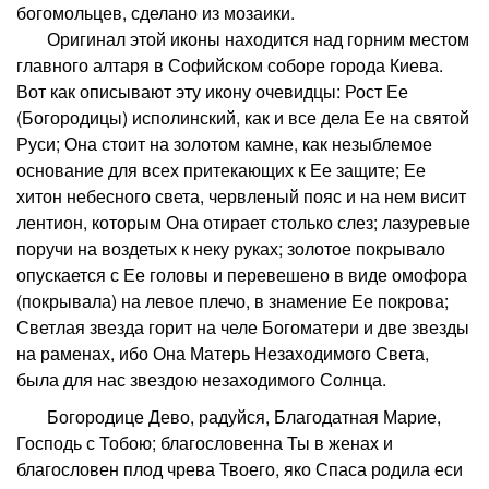
богомольцев, сделано из мозаики.
Оригинал этой иконы находится над горним местом
главного алтаря в Софийском соборе города Киева.
Вот как описывают эту икону очевидцы: Рост Ее
(Богородицы) исполинский, как и все дела Ее на святой
Руси; Она стоит на золотом камне, как незыблемое
основание для всех притекающих к Ее защите; Ее
хитон небесного света, червленый пояс и на нем висит
лентион, которым Она отирает столько слез; лазуревые
поручи на воздетых к неку руках; золотое покрывало
опускается с Ее головы и перевешено в виде омофора
(покрывала) на левое плечо, в знамение Ее покрова;
Светлая звезда горит на челе Богоматери и две звезды
на раменах, ибо Она Матерь Незаходимого Света,
была для нас звездою незаходимого Солнца.
Богородице Дево, радуйся, Благодатная Марие,
Господь с Тобою; благословенна Ты в женах и
благословен плод чрева Твоего, яко Спаса родила еси