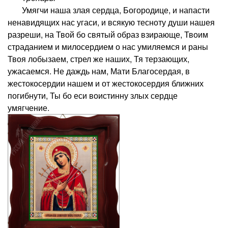
Умягчи наша злая сердца, Богородице, и напасти
ненавидящих нас угаси, и всякую тесноту души нашея
разреши, на Твой бо святый образ взирающе, Твоим
страданием и милосердием о нас умиляемся и раны
Твоя лобызаем, стрел же наших, Тя терзающих,
ужасаемся. Не даждь нам, Мати Благосердая, в
жестокосердии нашем и от жестокосердия ближних
погибнути, Ты бо еси воистинну злых сердце
умягчение.