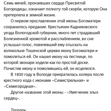
Семь мечей, пронзивших сердце Пресвятой
Богородицы, означает полноту той скорби, которую Она
претерпела в земной жизни.
О первом прославлении этой иконы Богоматери
сохранилось предание. Крестьянин Кадниковского
уезда Вологодской губернии, много лет страдавший
Болезненной хромотой и расслаблением, во сне
услышал голос, повелевший ему отыскать на
колокольне Тошенской церкви икону Богоматери и
помолиться ей. Он нашел икону на лестнице, по
которой звонари ходили как по простой доске.
Почистив икону и помолившись ей, он исцелился.
В 1830 году в Вологде прекратилась холера после
крестного хода с иконами «Семистрельная» и
«Семигородная».
Другое название этой иконы - «Умягчение злых
сердец».
Тропарь: