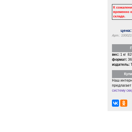
К сожалени
временно о
складе.
цена
Арт.: 100021
П
вес:
1 кг 82
формат:
36
издатель:
Купи
Наш интерн
предлагает
систему ски