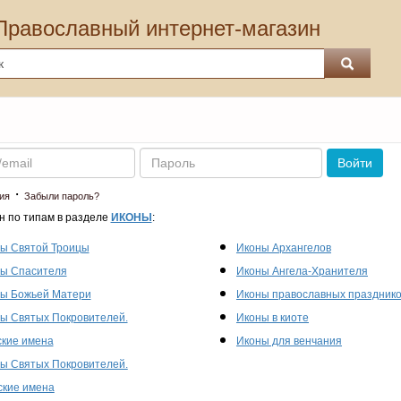
Православный интернет-магазин
Пароль
Войти
·
ия
Забыли пароль?
н по типам в разделе
ИКОНЫ
:
ы Святой Троицы
Иконы Архангелов
ы Спасителя
Иконы Ангела-Хранителя
ы Божьей Матери
Иконы православных праздник
ы Святых Покровителей.
Иконы в киоте
кие имена
Иконы для венчания
ы Святых Покровителей.
кие имена