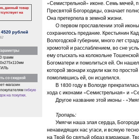
«Семистрельной» иконе. Семь мечей, 
ю, данный товар
Пресвятой Богородицы, означает полно
тсутствует на
Она претерпела в земной жизни.
О первом прославлении этой иконы
сохранилось предание. Крестьянин Кад
:
4520
рублей
62
Вологодской губернии, много лет стра
хромотой и расслаблением, во сне усл
араметры
ему отыскать на колокольне Тошенской
0 грамм
Богоматери и помолиться ей. Он нашел 
0x275x110мм
ТИЛЬ
которой звонари ходили как по простой
помолившись ей, он исцелился.
ть со скидкой
В 1830 году в Вологде прекратилась 
ет-магазин
 покупателям
гибкую
хода с иконами «Семистрельная» и «С
док на покупки
.
Другое название этой иконы - «Умяг
Тропарь:
Умягчи наша злая сердца, Богородиц
ненавидящих нас угаси, и всякую тесн
на Твой бо святый образ взирающе, Тв