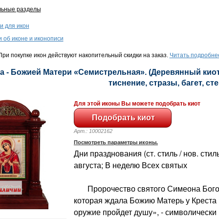
льные разделы
и для икон
и об иконе и иконописи
ри покупке икон действуют накопительный скидки на заказ.
Читать подробне
а - Божией Матери «Семистрельная». (Деревянный киот,
тиснение, стразы, багет, сте
Для этой иконы Вы можете подобрать киот
Арт.: 10002162
Посмотреть параметры иконы.
Дни празднования (ст. стиль / нов. стиль)
августа; В неделю Всех святых
Пророчество святого Симеона Богоп
которая ждала Божию Матерь у Креста
оружие пройдет душу», - символически