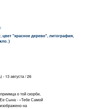
е
 цвет "красное дерево", литография,
кло. )
 - 13 августа / 26
риимца о той скорби,
 Ее Сына - «Тебе Самой
 изображено на