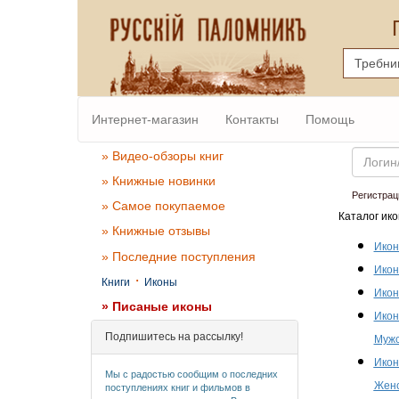
Интернет-магазин
Контакты
Помощь
Email
» Видео-обзоры книг
» Книжные новинки
Регистрац
» Самое покупаемое
Каталог ико
» Книжные отзывы
Икон
» Последние поступления
Икон
·
Книги
Иконы
Икон
» Писаные иконы
Икон
Подпишитесь на рассылку!
Мужс
Икон
Мы с радостью сообщим о последних
Женс
поступлениях книг и фильмов в