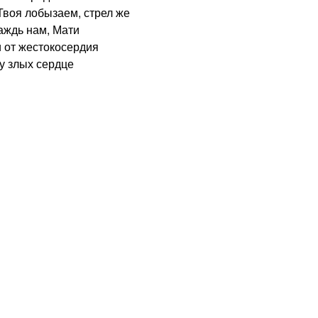
Твоя лобызаем, стрел же
аждь нам, Мати
 от жестокосердия
у злых сердце