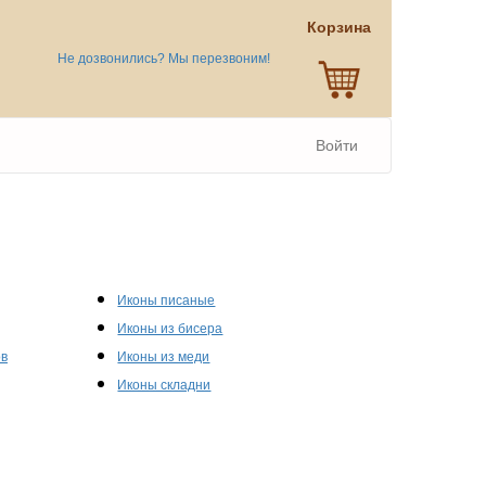
Корзина
Не дозвонились? Мы перезвоним!
Войти
Иконы писаные
Иконы из бисера
ов
Иконы из меди
Иконы складни