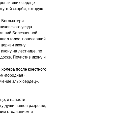
пронзивших сердце
ту той скорби, которую
 Богоматери
никовского уезда
давший Болезненной
ышал голос, повелевший
 церкви икону
икону на лестнице, по
 доске. Почистив икону и
холера после крестного
емигородная».
чение злых сердец».
е, и напасти
оту души нашея разреши,
оим страданием и