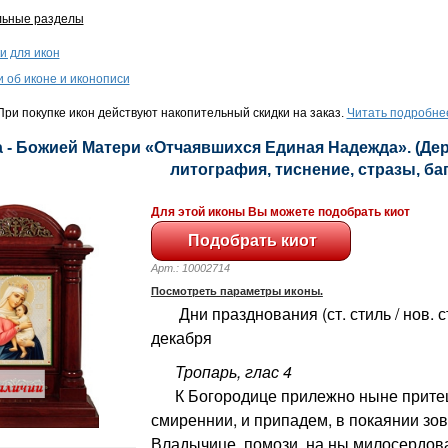
льные разделы
и для икон
и об иконе и иконописи
ри покупке икон действуют накопительный скидки на заказ.
Читать подробне
 - Божией Матери «Отчаявшихся Единая Надежда». (Дер
литография, тиснение, стразы, баге
Для этой иконы Вы можете подобрать киот
Арт.: 10002714
Посмотреть параметры иконы.
Дни празднования (ст. стиль / нов. сти
декабря
Тропарь, глас 4
К Богородице прилежно ныне притец
смиреннии, и припадем, в покаянии зо
Владычице, помози, на ны милосердов