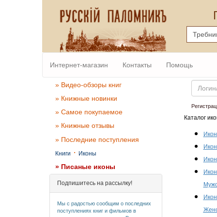
Интернет-магазин
Контакты
Помощь
Email
» Видео-обзоры книг
» Книжные новинки
Регистрац
» Самое покупаемое
Каталог ико
» Книжные отзывы
Икон
» Последние поступления
Икон
·
Книги
Иконы
Икон
» Писаные иконы
Икон
Подпишитесь на рассылку!
Мужс
Икон
Мы с радостью сообщим о последних
Женс
поступлениях книг и фильмов в