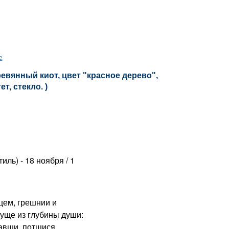
е
евянный киот, цвет "красное дерево",
т, стекло. )
ль) - 18 ноября / 1
ем, грешнии и
вуще из глубины души:
авши, потщися,