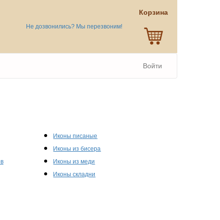
Корзина
Не дозвонились? Мы перезвоним!
Войти
Иконы писаные
Иконы из бисера
ов
Иконы из меди
Иконы складни