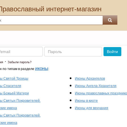
Православный интернет-магазин
Пароль
Войти
·
ия
Забыли пароль?
н по типам в разделе
ИКОНЫ
:
ы Святой Троицы
Иконы Архангелов
ы Спасителя
Иконы Ангела-Хранителя
ы Божьей Матери
Иконы православных праздник
ы Святых Покровителей.
Иконы в киоте
кие имена
Иконы для венчания
ы Святых Покровителей.
кие имена