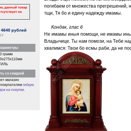
погибaем от множества прегрешений, н
ю, данный товар
тщи, Тя бо и едину надежду имамы.
тсутствует на
Кондак, глас 6
:
4640
рублей
Не имамы иныя помощи, не имамы ины
14
Владычице. Ты нам помози, на Тебе на
хвaлимся: Твои бо есмы раби, да не п
араметры
0 грамм
0x275x110мм
ТИЛЬ
ть со скидкой
ет-магазин
 покупателям
гибкую
док на покупки
.