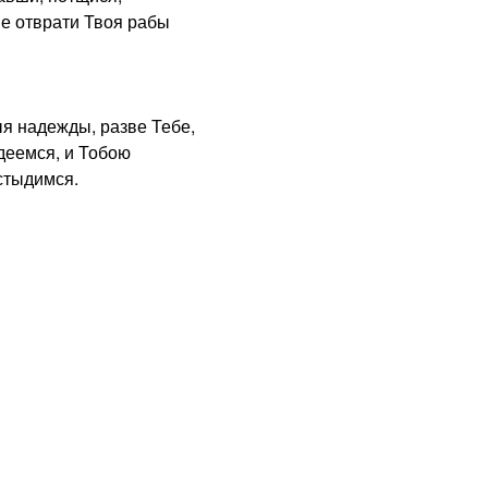
е отврати Твоя рабы
я надежды, разве Тебе,
деемся, и Тобою
остыдимся.