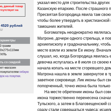
указал место для строительства других
ю, данный товар
Казанскую епархию. После страшного п
тсутствует на
Пресвятая Богородица явила там свою
чтобы более утвердить в христианской
тамошних жителей.
:
4520
рублей
02
Богоматерь неоднократно являлась в
Матроне, дочери одного стрельца, и по
араметры
архиепископу и градоначальнику, чтоб
0 грамм
месте взяли из земли Ее икону. Вначал
0x275x110мм
ТИЛЬ
слушал, но, когда Богородица явилась е
девочка испугалась и 8 июля со своею 
ть со скидкой
начала копать на месте сгоревшего до
ет-магазин
 покупателям
гибкую
Матрона нашла в земле завернутое в т
док на покупки
.
заветное сокровище. Лик иконы был св
попорченный, точно икона была только 
На месте обретении иконы был совер
икона торжественно перенесена снача
Тульского, а затем в Благовещенский 
сразу стали совершаться чудеса: исце