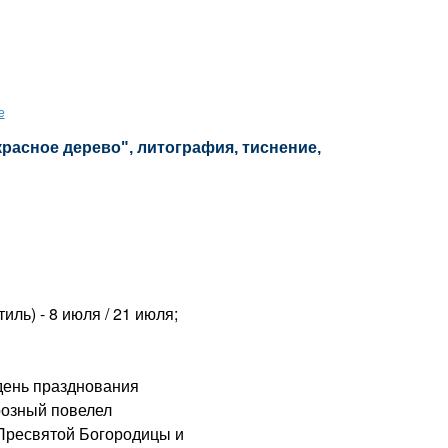
е
красное дерево", литография, тиснение,
ль) - 8 июля / 21 июля;
день празднования
розный повелел
Пресвятой Богородицы и