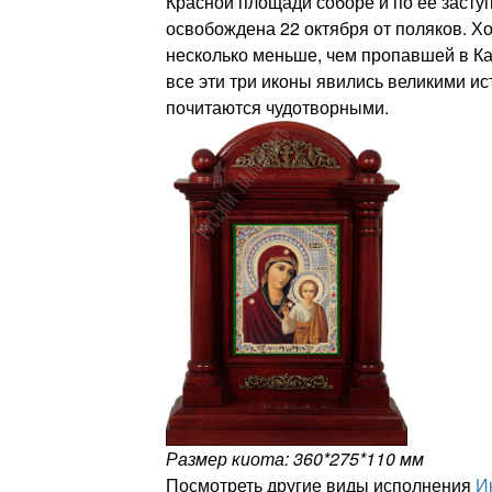
Красной площади соборе и по ее засту
освобождена 22 октября от поляков. Х
несколько меньше, чем пропавшей в Ка
все эти три иконы явились великими и
почитаются чудотворными.
Размер киота: 360*275*110 мм
Посмотреть другие виды исполнения
И