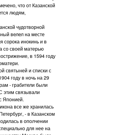
ечено, что от Казанской
ется людям,
нской чудотворной
зный велел на месте
я сорока инокинь и в
а со своей матерью
острижение, в 1594 году
оматери.
й святыней и списки с
904 году в ночь на 29
рам - грабители были
 С этим связывали
с Японией.
кона все же хранилась
Петербург, - в Казанском
ходилась в ополчении
специально для нее на