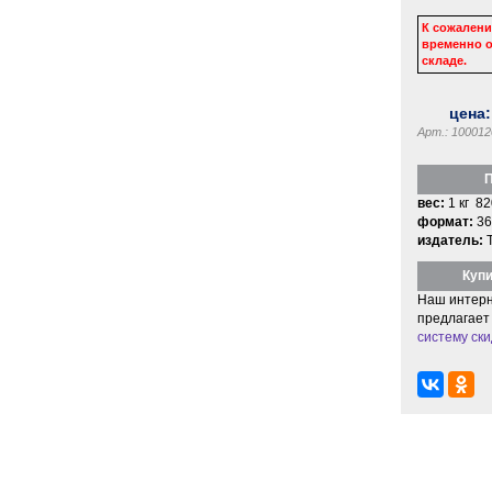
К сожалени
временно о
складе.
цена
Арт.: 100012
П
вес:
1 кг 82
формат:
36
издатель:
Купи
Наш интерн
предлагает
систему ски