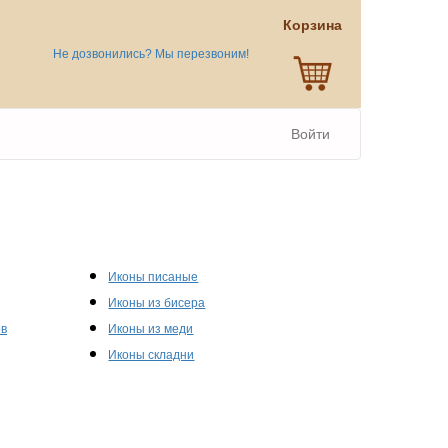
Корзина
Не дозвонились? Мы перезвоним!
Войти
Иконы писаные
Иконы из бисера
ов
Иконы из меди
Иконы складни