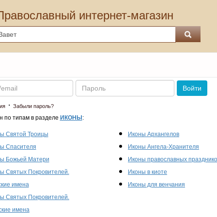
Православный интернет-магазин
Пароль
Войти
·
ия
Забыли пароль?
н по типам в разделе
ИКОНЫ
:
ы Святой Троицы
Иконы Архангелов
ы Спасителя
Иконы Ангела-Хранителя
ы Божьей Матери
Иконы православных праздник
ы Святых Покровителей.
Иконы в киоте
кие имена
Иконы для венчания
ы Святых Покровителей.
кие имена