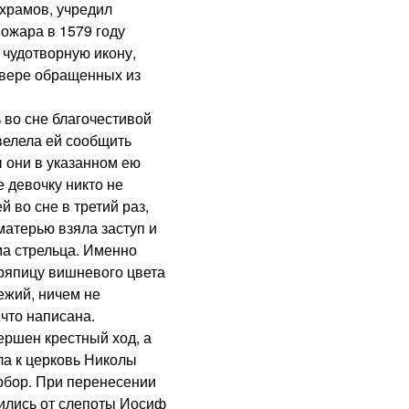
 храмов, учредил
ожара в 1579 году
 чудотворную икону,
 вере обращенных из
о сне благочестивой
велела ей сообщить
ы они в указанном ею
е девочку никто не
й во сне в третий раз,
матерью взяла заступ и
ма стрельца. Именно
ряпицу вишневого цвета
ежий, ничем не
что написана.
шен крестный ход, а
ла к церковь Николы
собор. При перенесении
лились от слепоты Иосиф