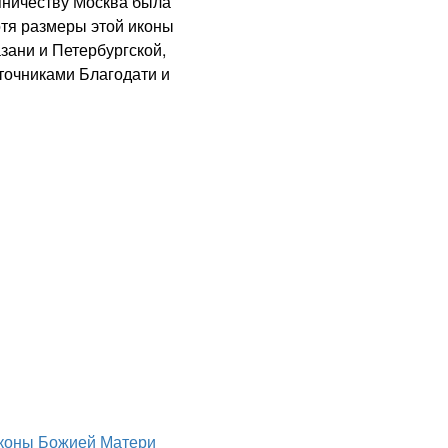
пничеству Москва была
отя размеры этой иконы
зани и Петербургской,
сточниками Благодати и
коны Божией Матери