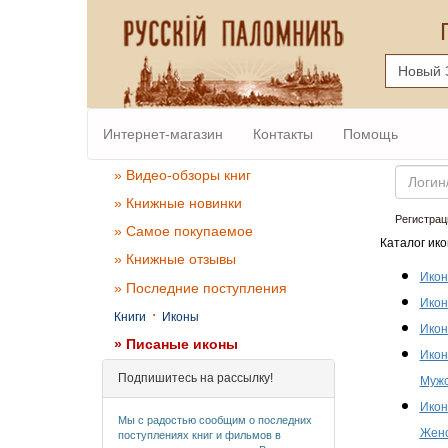
Интернет-магазин
Контакты
Помощь
Email
» Видео-обзоры книг
» Книжные новинки
Регистрац
» Самое покупаемое
Каталог ико
» Книжные отзывы
Икон
» Последние поступления
Икон
·
Книги
Иконы
Икон
» Писаные иконы
Икон
Подпишитесь на рассылку!
Мужс
Икон
Мы с радостью сообщим о последних
Женс
поступлениях книг и фильмов в