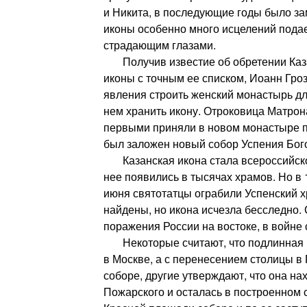
и Никита, в последующие годы было зам
иконы особенно много исцелений пода
страдающим глазами.
Получив известие об обретении Каза
иконы с точным ее списком, Иоанн Гро
явления строить женский монастырь дл
нем хранить икону. Отроковица Матрон
первыми приняли в новом монастыре п
был заложен новый собор Успения Бог
Казанская икона стала всероссийско
нее появились в тысячах храмов. Но в 1
июня святотатцы ограбили Успенский х
найдены, но икона исчезла бесследно.
поражения России на востоке, в войне 
Некоторые считают, что подлинная и
в Москве, а с перенесением столицы в 
соборе, другие утверждают, что она на
Пожарского и осталась в построенном 