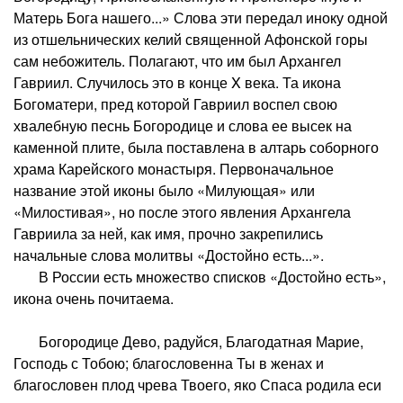
Матерь Бога нашего...» Слова эти передал иноку одной
из отшельнических келий священной Афонской горы
сам небожитель. Полагают, что им был Архангел
Гавриил. Случилось это в конце X века. Та икона
Богоматери, пред которой Гавриил воспел свою
хвалебную песнь Богородице и слова ее высек на
каменной плите, была поставлена в алтарь соборного
храма Карейского монастыря. Первоначальное
название этой иконы было «Милующая» или
«Милостивая», но после этого явления Архангела
Гавриила за ней, как имя, прочно закрепились
начальные слова молитвы «Достойно есть...».
В России есть множество списков «Достойно есть»,
икона очень почитаема.
Богородице Дево, радуйся, Благодатная Марие,
Господь с Тобою; благословенна Ты в женах и
благословен плод чрева Твоего, яко Спаса родила еси