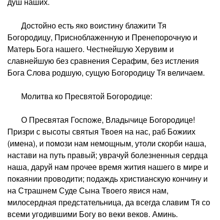
душ наших.
Достойно есть яко воистину блажити Тя
Богородицу, Присноблаженную и Пренепорочную и
Матерь Бога нашего. Честнейшую Херувим и
славнейшую без сравнения Серафим, без истления
Бога Слова родшую, сущую Богородицу Тя величаем.
Молитва ко Пресвятой Богородице:
О Пресвятая Госпоже, Владычице Богородице!
Призри с высоты святыя Твоея на нас, раб Божиих
(имена), и помози нам немощным, утоли скорби наша,
настави на путь правый; уврачуй болезненныя сердца
наша, даруй нам прочее время жития нашего в мире и
покаянии проводити; подаждь христианскую кончину и
на Страшнем Суде Сына Твоего явися нам,
милосердная предстательница, да всегда славим Тя со
всеми угодившими Богу во веки веков. Аминь.