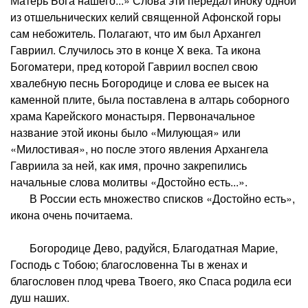
Матерь Бога нашего...» Слова эти передал иноку одной
из отшельнических келий священной Афонской горы
сам небожитель. Полагают, что им был Архангел
Гавриил. Случилось это в конце X века. Та икона
Богоматери, пред которой Гавриил воспел свою
хвалебную песнь Богородице и слова ее высек на
каменной плите, была поставлена в алтарь соборного
храма Карейского монастыря. Первоначальное
название этой иконы было «Милующая» или
«Милостивая», но после этого явления Архангела
Гавриила за ней, как имя, прочно закрепились
начальные слова молитвы «Достойно есть...».
В России есть множество списков «Достойно есть»,
икона очень почитаема.
Богородице Дево, радуйся, Благодатная Марие,
Господь с Тобою; благословенна Ты в женах и
благословен плод чрева Твоего, яко Спаса родила еси
душ наших.