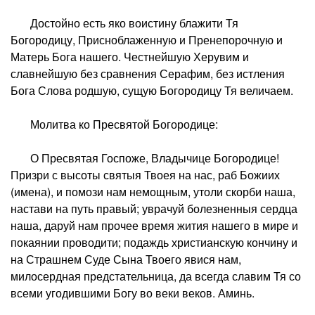
Достойно есть яко воистину блажити Тя
Богородицу, Присноблаженную и Пренепорочную и
Матерь Бога нашего. Честнейшую Херувим и
славнейшую без сравнения Серафим, без истления
Бога Слова родшую, сущую Богородицу Тя величаем.
Молитва ко Пресвятой Богородице:
О Пресвятая Госпоже, Владычице Богородице!
Призри с высоты святыя Твоея на нас, раб Божиих
(имена), и помози нам немощным, утоли скорби наша,
настави на путь правый; уврачуй болезненныя сердца
наша, даруй нам прочее время жития нашего в мире и
покаянии проводити; подаждь христианскую кончину и
на Страшнем Суде Сына Твоего явися нам,
милосердная предстательница, да всегда славим Тя со
всеми угодившими Богу во веки веков. Аминь.