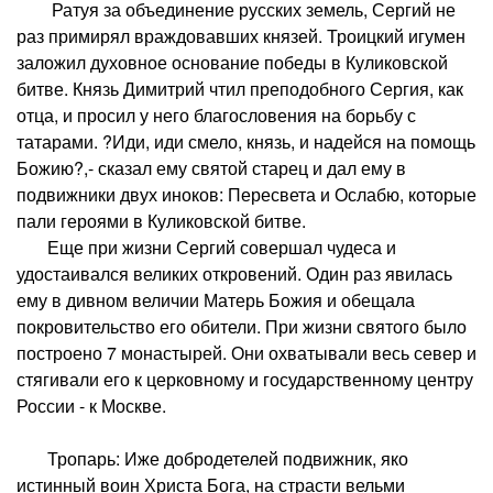
Ратуя за объединение русских земель, Сергий не
раз примирял враждовавших князей. Троицкий игумен
заложил духовное основание победы в Куликовской
битве. Князь Димитрий чтил преподобного Сергия, как
отца, и просил у него благословения на борьбу с
татарами. ?Иди, иди смело, князь, и надейся на помощь
Божию?,- сказал ему святой старец и дал ему в
подвижники двух иноков: Пересвета и Ослабю, которые
пали героями в Куликовской битве.
Еще при жизни Сергий совершал чудеса и
удостаивался великих откровений. Один раз явилась
ему в дивном величии Матерь Божия и обещала
покровительство его обители. При жизни святого было
построено 7 монастырей. Они охватывали весь север и
стягивали его к церковному и государственному центру
России - к Москве.
Тропарь: Иже добродетелей подвижник, яко
истинный воин Христа Бога, на страсти вельми