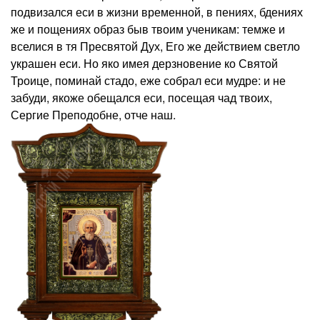
подвизался еси в жизни временной, в пениях, бдениях
же и пощениях образ быв твоим ученикам: темже и
вселися в тя Пресвятой Дух, Его же действием светло
украшен еси. Но яко имея дерзновение ко Святой
Троице, поминай стадо, еже собрал еси мудре: и не
забуди, якоже обещался еси, посещая чад твоих,
Сергие Преподобне, отче наш.