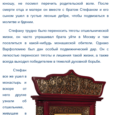
юношу, не посмел перечить родительской воле. После
смерти отца и матери он вместе с братом Стефаном и его
сыном ушел в густые лесные дебри, чтобы подвизаться в
молитве и бдении.
Стефану трудно было переносить тяготы отшельнической
жизни, он часто упрашивал брата уйти в Москву и там
поселиться в какой-нибудь монашеской обители. Однако
Варфоломею был дан особый подвижнический дар. Он с
легкостью переносил тяготы и лишения такой жизни, а также
всегда выходил победителем в тяжелой духовной борьбе.
Стефан
все же ушел в
монастырь и
вскоре от
него другие
узнали об
отшельнике,
живущем в