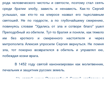
рода человеческого чистоты и святости, поэтому стал сеять
среди братии злобу, зависть и ненависть. Как-то Сергий
услышал, как кто-то на клиросе назвал его тщеславным
святошей. Не по гордости, а по глубочайшему смирению,
повинуясь словам "Удались от зла и сотвори благо" ушел
Преподобный из обители. Тут-то братия и поняли, как тяжело
им без кроткого и смиренного настоятеля и через
митрополита Алексия упросили Сергия вернуться. Не помня
зла, тот покорно возвратился в обитель и управлял ею,
побеждая козни врага.
В 1452 году святой канонизирован как молитвенник,
печальник и защитник русских земель.
На святой иконе Преподобный Сергий изображен в
монашеских одеяниях без головного убора. Десницей он
благословляет всех приходящих к нему, а левой держит
свиток. Так святой изображен и на поясном, и на ростовом
образе. Нет такого аспекта человеческой жизни, где бы ни
потребовалась помощь святого. Поэтому купить икону Сергия