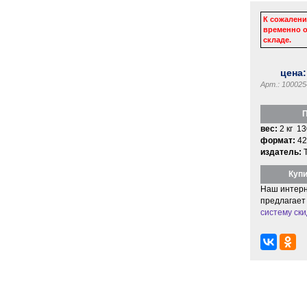
К сожалени
временно о
складе.
цена
Арт.: 100025
П
вес:
2 кг 13
формат:
42
издатель:
Купи
Наш интерн
предлагает
систему ски