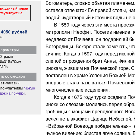
Богоматерь, словно объятая пламенем.
ю, данный товар
остался отпечаток Ее правой стопы, н
тсутствует на
водой; чудотворный источник воды не о
В 1559 году через эти места проезж
митрополит Неофит. Посетив имение 
:
4050
рублей
40
недалеко от Почаева, он подарил ей б
Богородицы. Вскоре стали замечать, чт
араметры
сияние. Когда в 1597 году перед иконо
0 грамм
слепой от рождения брат Анны, Филипп
0x315x70мм
инокам, жившим на Почаевской горе. С
ТИЛЬ
поставлен в храме Успения Божией Мат
ть со скидкой
впервые стала называться Почаевской
ет-магазин
 покупателям
гибкую
многочисленные исцеления.
док на покупки
.
Когда в 1675 году турки осадили По
иноки со слезами молились перед обра
гробницы с мощами преподовного Иова
велел петь акафист Царице Небесной. 
«Взбранной Воеводе победительная», 
чудное видение: блистая ярче солнца,