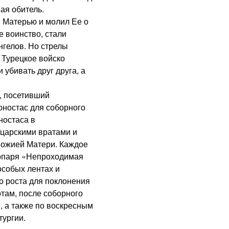
ая обитель.
 Матерью и молил Ее о
е воинство, стали
нгелов. Но стрелы
 Турецкое войско
убивать друг друга, а
, посетивший
оностас для соборного
ностаса в
 царскими вратами и
Божией Матери. Каждое
ропаря «Непроходимая
особых лентах и
о роста для поклонения
отам, после соборного
, а также по воскресным
тургии.