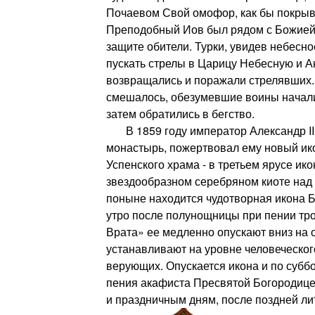
Почаевом Свой омофор, как бы покрыв
Преподобный Иов был рядом с Божией
защите обители. Турки, увидев небесно
пускать стрелы в Царицу Небесную и А
возвращались и поражали стрелявших.
смешалось, обезумевшие воины начали 
затем обратились в бегство.
В 1859 году император Александр II
монастырь, пожертвовал ему новый ик
Успенского храма - в третьем ярусе ико
звездообразном серебряном киоте над
поныне находится чудотворная икона 
утро после полунощницы при пении т
Врата» ее медленно опускают вниз на 
устанавливают на уровне человеческог
верующих. Опускается икона и по субб
пения акафиста Пресвятой Богородице
и праздничным дням, после поздней ли