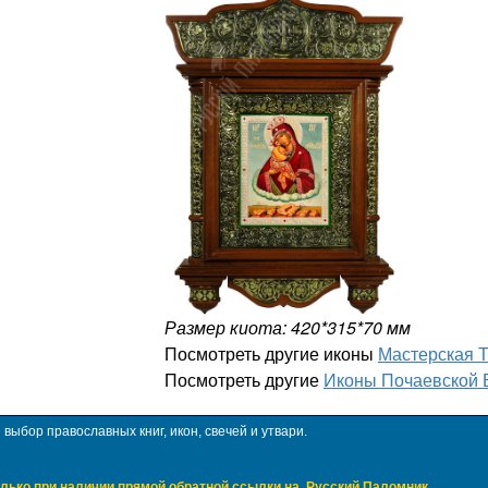
Размер киота: 420*315*70 мм
Посмотреть другие иконы
Мастерская 
Посмотреть другие
Иконы Почаевской 
ыбор православных книг, икон, свечей и утвари.
лько при наличии прямой обратной ссылки на
Русский Паломник