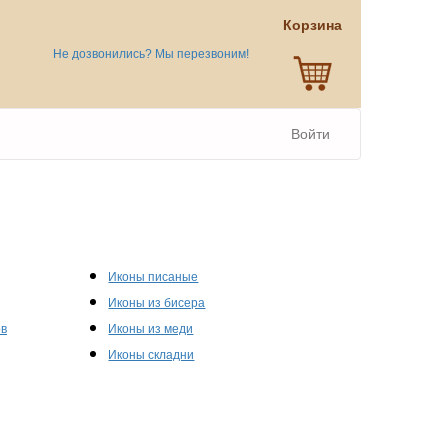
Корзина
Не дозвонились? Мы перезвоним!
Войти
Иконы писаные
Иконы из бисера
ов
Иконы из меди
Иконы складни