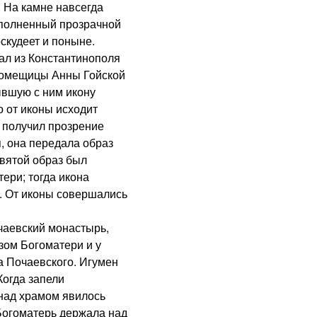
 На камне навсегда
аполненный прозрачной
скудеет и поныне.
ал из Константинополя
помещицы Анны Гойской
ывшую с ним икону
о от иконы исходит
й получил прозрение
, она передала образ
вятой образ был
ери; тогда икона
. От иконы совершались
чаевский монастырь,
зом Богоматери и у
 Почаевского. Игумен
Когда запели
над храмом явилось
 Богоматерь держала над