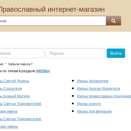
Православный интернет-магазин
Пароль
Войти
·
ия
Забыли пароль?
н по типам в разделе
ИКОНЫ
:
ы Святой Троицы
Иконы Архангелов
ы Спасителя
Иконы Ангела-Хранителя
ы Божьей Матери
Иконы православных праздник
ы Святых Покровителей.
Иконы в киоте
кие имена
Иконы для венчания
ы Святых Покровителей.
кие имена