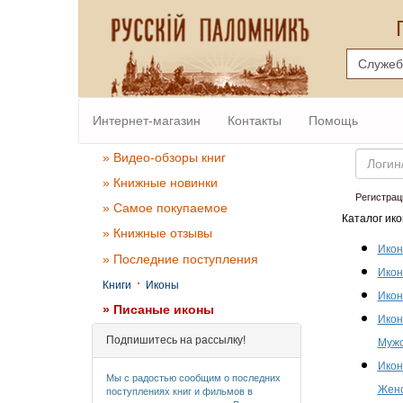
Интернет-магазин
Контакты
Помощь
Email
» Видео-обзоры книг
» Книжные новинки
Регистрац
» Самое покупаемое
Каталог ико
» Книжные отзывы
Икон
» Последние поступления
Икон
·
Книги
Иконы
Икон
» Писаные иконы
Икон
Подпишитесь на рассылку!
Мужс
Икон
Мы с радостью сообщим о последних
Женс
поступлениях книг и фильмов в