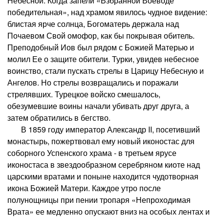
Небесной. Когда запели «Взбранной Воеводе
победительная», над храмом явилось чудное видение:
блистая ярче солнца, Богоматерь держала над
Почаевом Свой омофор, как бы покрывая обитель.
Преподобный Иов был рядом с Божией Матерью и
молил Ее о защите обители. Турки, увидев небесное
воинство, стали пускать стрелы в Царицу Небесную и
Ангелов. Но стрелы возвращались и поражали
стрелявших. Турецкое войско смешалось,
обезумевшие воины начали убивать друг друга, а
затем обратились в бегство.
В 1859 году император Александр II, посетивший
монастырь, пожертвовал ему новый иконостас для
соборного Успенского храма - в третьем ярусе
иконостаса в звездообразном серебряном киоте над
царскими вратами и поныне находится чудотворная
икона Божией Матери. Каждое утро после
полунощницы при пении тропаря «Непроходимая
Врата» ее медленно опускают вниз на особых лентах и