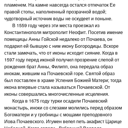
пламенем. На камне навсегда остался отпечаток Ее
правой стопы, наполненный прозрачной водой;
чудотворный источник воды не оскудеет и поныне.
В 1559 году через эти места проезжал из
Константинополя митрополит Неофит. Посетив имение
помещицы Анны Гойской недалеко от Почаева, он
подарил ей бывшую с ним икону Богородицы. Вскоре
стали замечать, что от иконы исходит сияние. Когда в
1597 году перед иконой получил прозрение слепой от
рождения брат Анны, Филипп, она передала образ
инокам, жившим на Почаевской горе. Святой образ
был поставлен в храме Успения Божией Матери; тогда
икона впервые стала называться Почаевской. От
иконы совершались многочисленные исцеления.
Когда в 1675 году турки осадили Почаевский
монастырь, иноки со слезами молились перед образом
Богоматери и у гробницы с мощами преподовного
Иова Почаевского. Игумен велел петь акафист Царице