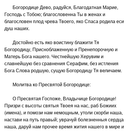
Богородице Дево, радуйся, Благодатная Марие,
Господь с Тобою; благословенна Ты в женах и
благословен плод чрева Твоего, яко Спаса родила еси
душ наших.
Достойно есть яко воистину блажити Тя
Богородицу, Присноблаженную и Пренепорочную и
Матерь Бога нашего. Честнейшую Херувим и
славнейшую без сравнения Серафим, без истления
Бога Слова родшую, сущую Богородицу Тя величаем.
Молитва ко Пресвятой Богородице:
О Пресвятая Госпоже, Владычице Богородице!
Призри с высоты святыя Твоея на нас, раб Божиих
(имена), и помози нам немощным, утоли скорби наша,
настави на путь правый; уврачуй болезненныя сердца
наша, даруй нам прочее время жития нашего в мире и