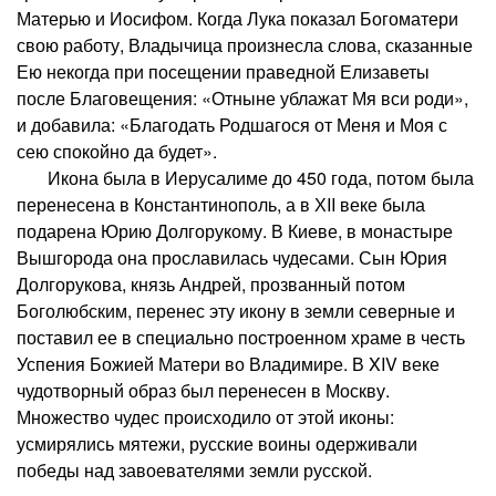
Матерью и Иосифом. Когда Лука показал Богоматери
свою работу, Владычица произнесла слова, сказанные
Ею некогда при посещении праведной Елизаветы
после Благовещения: «Отныне ублажат Мя вси роди»,
и добавила: «Благодать Родшагося от Меня и Моя с
сею спокойно да будет».
Икона была в Иерусалиме до 450 года, потом была
перенесена в Константинополь, а в ХII веке была
подарена Юрию Долгорукому. В Киеве, в монастыре
Вышгорода она прославилась чудесами. Сын Юрия
Долгорукова, князь Андрей, прозванный потом
Боголюбским, перенес эту икону в земли северные и
поставил ее в специально построенном храме в честь
Успения Божией Матери во Владимире. В XIV веке
чудотворный образ был перенесен в Москву.
Множество чудес происходило от этой иконы:
усмирялись мятежи, русские воины одерживали
победы над завоевателями земли русской.