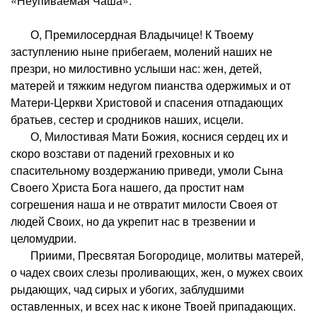
«Неупиваемая Чаша»:
О, Премилосердная Владычице! К Твоему
заступлению ныне прибегаем, молений наших не
презри, но милостивно услыши нас: жен, детей,
матерей и тяжким недугом пианства одержимых и от
Матери-Церкви Христовой и спасения отпадающих
братьев, сестер и сродников наших, исцели.
О, Милостивая Мати Божия, коснися сердец их и
скоро возстави от падений греховных и ко
спасительному воздержанию приведи, умоли Сына
Своего Христа Бога нашего, да простит нам
согрешения наша и не отвратит милости Своея от
людей Своих, но да укрепит нас в трезвении и
целомудрии.
Приими, Пресвятая Богородице, молитвы матерей,
о чадех своих слезы проливающих, жен, о мужех своих
рыдающих, чад сирых и убогих, заблудшими
оставленных, и всех нас к иконе Твоей припадающих.