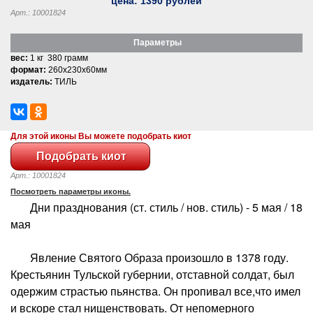
цена:
1390
рублей
Арт.: 10001824
Параметры
вес:
1 кг 380 грамм
формат:
260x230x60мм
издатель:
ТИЛЬ
Для этой иконы Вы можете подобрать киот
Арт.: 10001824
Посмотреть параметры иконы.
Дни празднования (ст. стиль / нов. стиль) - 5 мая / 18
мая
Явление Святого Образа произошло в 1378 году.
Крестьянин Тульской губернии, отставной солдат, был
одержим страстью пьянства. Он пропивал все,что имел
и вскоре стал нищенствовать. От непомерного