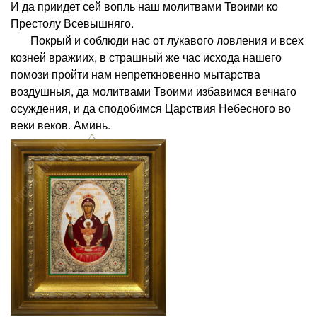
И да приидет сей вопль наш молитвами Твоими ко
Престолу Всевышняго.
Покрый и соблюди нас от лукавого ловления и всех
козней вражиих, в страшный же час исхода нашего
помози пройти нам непреткновенно мытарства
воздушныя, да молитвами Твоими избавимся вечнаго
осуждения, и да сподобимся Царствия Небесного во
веки веков. Аминь.