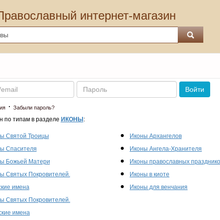
Православный интернет-магазин
Пароль
Войти
·
ия
Забыли пароль?
н по типам в разделе
ИКОНЫ
:
ы Святой Троицы
Иконы Архангелов
ы Спасителя
Иконы Ангела-Хранителя
ы Божьей Матери
Иконы православных праздник
ы Святых Покровителей.
Иконы в киоте
кие имена
Иконы для венчания
ы Святых Покровителей.
кие имена