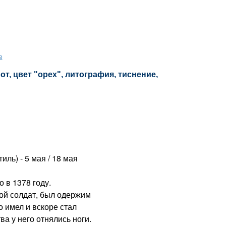
е
т, цвет "орех", литография, тиснение,
ль) - 5 мая / 18 мая
в 1378 году.
ной солдат, был одержим
о имел и вскоре стал
а у него отнялись ноги.