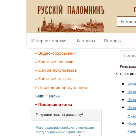
Интернет-магазин
Контакты
Помощь
Email
» Видео-обзоры книг
» Книжные новинки
Регистрац
» Самое покупаемое
Каталог ико
» Книжные отзывы
Икон
» Последние поступления
Икон
·
Книги
Иконы
Икон
» Писаные иконы
Икон
Подпишитесь на рассылку!
Мужс
Икон
Мы с радостью сообщим о последних
Женс
поступлениях книг и фильмов в