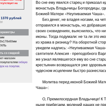
Во сне ему явился старец и приказал и
тсутствует на
монастырь Владычицы Богородицы, где
Божией Матери «Неупиваемая Чаша».
:
1370
рублей
Без денег, не владея ногами, на чет
30
отправился в монастырь, но добравшись
своих сновидениях, выяснилось, что ник
араметры
иконы. Тогда подумали: не та ли это ико
амм
из храма в ризницу? На оборотной сто
0x178x60мм
ТИЛЬ
увидели надпись: «Неупиваемая Чаша»,
святителя Алексия - преподобного Варл
ть со скидкой
же узнал являвшегося ему во сне стар
ет-магазин
 покупателям
гибкую
крестьянин возвращался уже здоровым.
док на покупки
.
чудесном исцелении быстро разнеслась
Молитва перед иконой Божией Мате
Чаша»:
О, Премилосердная Владычице! К Т
ныне прибегаем, молений наших не пре