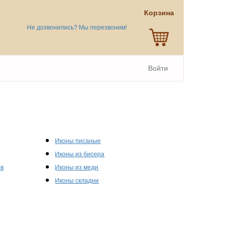
Корзина
Не дозвонились? Мы перезвоним!
Войти
Иконы писаные
Иконы из бисера
ов
Иконы из меди
Иконы складни