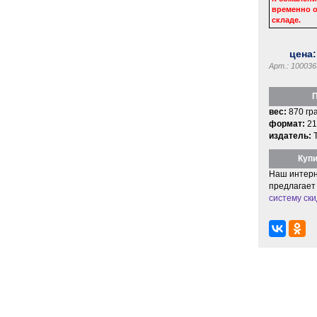
временно о
складе.
цена
Арт.: 100036
П
вес:
870 гр
формат:
21
издатель:
Купи
Наш интерн
предлагает
систему ски