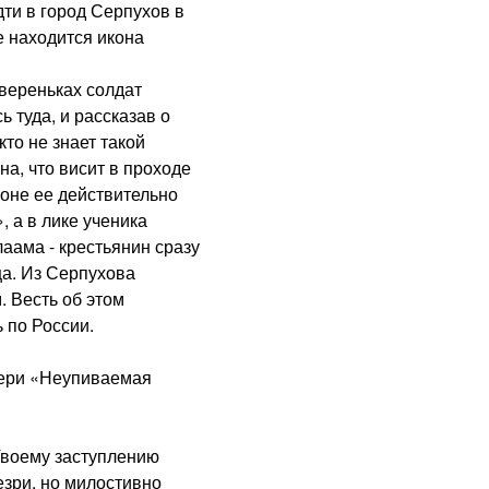
дти в город Серпухов в
 находится икона
вереньках солдат
 туда, и рассказав о
то не знает такой
на, что висит в проходе
роне ее действительно
 а в лике ученика
аама - крестьянин сразу
ца. Из Серпухова
 Весть об этом
 по России.
ри «Неупиваемая
воему заступлению
зри, но милостивно