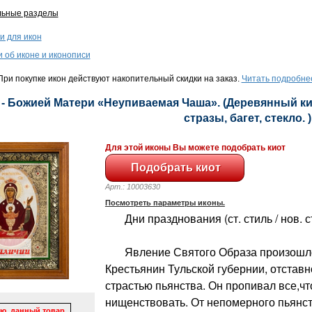
льные разделы
и для икон
и об иконе и иконописи
ри покупке икон действуют накопительный скидки на заказ.
Читать подробне
 - Божией Матери «Неупиваемая Чаша». (Деревянный кио
стразы, багет, стекло. )
Для этой иконы Вы можете подобрать киот
Арт.: 10003630
Посмотреть параметры иконы.
Дни празднования (ст. стиль / нов. сти
Явление Святого Образа произошло 
Крестьянин Тульской губернии, отстав
страстью пьянства. Он пропивал все,чт
нищенствовать. От непомерного пьянств
ю, данный товар