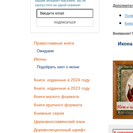
нашем интернет-магазине. Вы не
пропустите ни одной новинки!
Дополните
Полк
Книг
Внимание! П
Православные книги
Икона
Ожидаем
Иконы
Подобрать киот к иконе
Книги, изданные в 2024 году
Книги, изданные в 2023 году
Книги малого формата
Книги крупного формата
Книжные серии
Церковнославянский язык
Дореволюционный шрифт
К сожалени