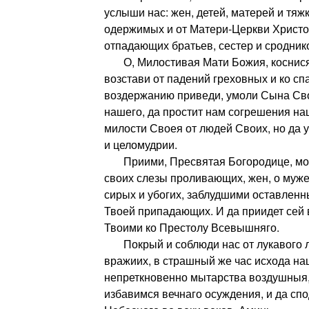
услыши нас: жен, детей, матерей и тяж
одержимых и от Матери-Церкви Христо
отпадающих братьев, сестер и сродник
О, Милостивая Мати Божия, коснися 
возстави от падений греховных и ко с
воздержанию приведи, умоли Сына Сво
нашего, да простит нам согрешения на
милости Своея от людей Своих, но да у
и целомудрии.
Приими, Пресвятая Богородице, мол
своих слезы проливающих, жен, о муж
сирых и убогих, заблудшими оставленны
Твоей припадающих. И да приидет сей
Твоими ко Престолу Всевышняго.
Покрый и соблюди нас от лукавого л
вражиих, в страшный же час исхода на
непреткновенно мытарства воздушныя
избавимся вечнаго осуждения, и да сп