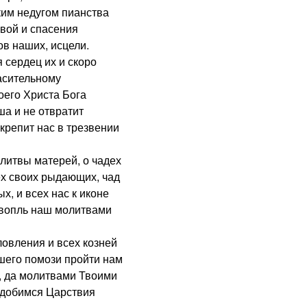
ким недугом пианства
вой и спасения
ов наших, исцели.
сердец их и скоро
пасительному
его Христа Бога
ша и не отвратит
крепит нас в трезвении
итвы матерей, о чадех
ех своих рыдающих, чад
х, и всех нас к иконе
 вопль наш молитвами
овления и всех козней
шего помози пройти нам
, да молитвами Твоими
одобимся Царствия