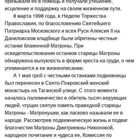
призывали ее в помощь и получали утешение,
исцеление и поддержку на своем жизненном пути.
8 марта 1998 года, в Неделю Торжества
Православия, по благословению Святейшего
Патриарха Московского и всея Руси Алексия II на
Даниловском кладбище были обретены честные
останки блаженной Матроны. При
освидетельствовании останков старицы Матроны
обнаружена выпуклость в форме креста на груди, о чем
упоминается в ее жизнеописании.
А 1 мая гроб с честными останками подвижницы
был перенесен в Свято-Покровский женский
монастырь на Таганской улице. С этого момента
началось паломничество в обитель тысяч верующих
людей, чтущих святую память праведной старицы
Матроны - Матронушки, как ласково называли ее в
народе. Рассмотрев подвижническую жизнь и подвиг
благочестия Матроны Дмитриевны Никоновой,
народное почитание и чудеса ее, Комиссия по