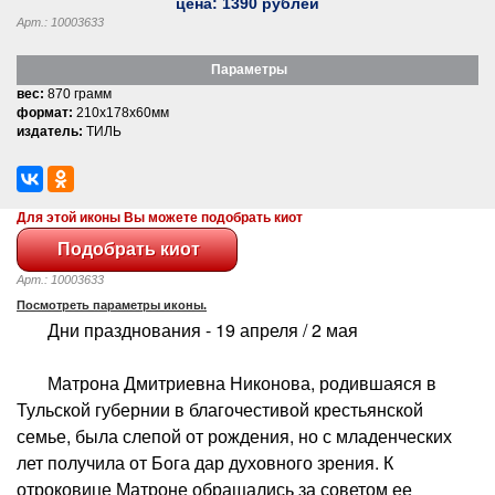
цена:
1390
рублей
Арт.: 10003633
Параметры
вес:
870 грамм
формат:
210x178x60мм
издатель:
ТИЛЬ
Для этой иконы Вы можете подобрать киот
Арт.: 10003633
Посмотреть параметры иконы.
Дни празднования - 19 апреля / 2 мая
Матрона Дмитриевна Никонова, родившаяся в
Тульской губернии в благочестивой крестьянской
семье, была слепой от рождения, но с младенческих
лет получила от Бога дар духовного зрения. К
отроковице Матроне обращались за советом ее