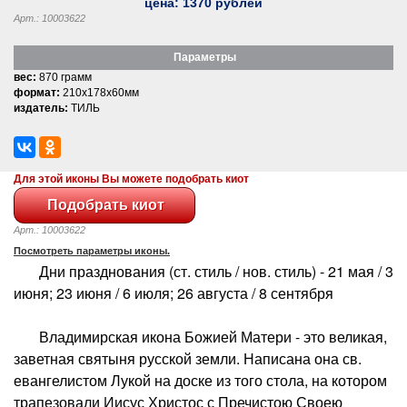
цена:
1370
рублей
Арт.: 10003622
Параметры
вес:
870 грамм
формат:
210x178x60мм
издатель:
ТИЛЬ
Для этой иконы Вы можете подобрать киот
Арт.: 10003622
Посмотреть параметры иконы.
Дни празднования (ст. стиль / нов. стиль) - 21 мая / 3
июня; 23 июня / 6 июля; 26 августа / 8 сентября
Владимирская икона Божией Матери - это великая,
заветная святыня русской земли. Написана она св.
евангелистом Лукой на доске из того стола, на котором
трапезовали Иисус Христос с Пречистою Своею