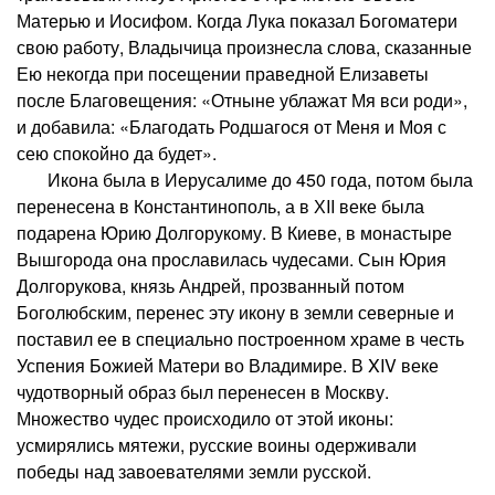
Матерью и Иосифом. Когда Лука показал Богоматери
свою работу, Владычица произнесла слова, сказанные
Ею некогда при посещении праведной Елизаветы
после Благовещения: «Отныне ублажат Мя вси роди»,
и добавила: «Благодать Родшагося от Меня и Моя с
сею спокойно да будет».
Икона была в Иерусалиме до 450 года, потом была
перенесена в Константинополь, а в ХII веке была
подарена Юрию Долгорукому. В Киеве, в монастыре
Вышгорода она прославилась чудесами. Сын Юрия
Долгорукова, князь Андрей, прозванный потом
Боголюбским, перенес эту икону в земли северные и
поставил ее в специально построенном храме в честь
Успения Божией Матери во Владимире. В XIV веке
чудотворный образ был перенесен в Москву.
Множество чудес происходило от этой иконы:
усмирялись мятежи, русские воины одерживали
победы над завоевателями земли русской.