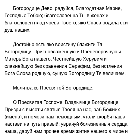
Богородице Дево, радуйся, Благодатная Марие,
Господь с Тобою; благословенна Ты в женах и
благословен плод чрева Твоего, яко Спаса родила еси
душ наших.
Достойно есть яко воистину блажити Тя
Богородицу, Присноблаженную и Пренепорочную и
Матерь Бога нашего. Честнейшую Херувим и
славнейшую без сравнения Серафим, без истления
Бога Слова родшую, сущую Богородицу Тя величаем.
Молитва ко Пресвятой Богородице:
О Пресвятая Госпоже, Владычице Богородице!
Призри с высоты святыя Твоея на нас, раб Божиих
(имена), и помози нам немощным, утоли скорби наша,
настави на путь правый; уврачуй болезненныя сердца
наша, даруй нам прочее время жития нашего в мире и