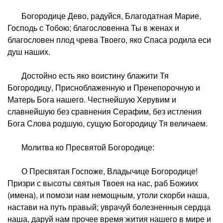
Богородице Дево, радуйся, Благодатная Марие,
Господь с Тобою; благословенна Ты в женах и
благословен плод чрева Твоего, яко Спаса родила еси
душ наших.
Достойно есть яко воистину блажити Тя
Богородицу, Присноблаженную и Пренепорочную и
Матерь Бога нашего. Честнейшую Херувим и
славнейшую без сравнения Серафим, без истления
Бога Слова родшую, сущую Богородицу Тя величаем.
Молитва ко Пресвятой Богородице:
О Пресвятая Госпоже, Владычице Богородице!
Призри с высоты святыя Твоея на нас, раб Божиих
(имена), и помози нам немощным, утоли скорби наша,
настави на путь правый; уврачуй болезненныя сердца
наша, даруй нам прочее время жития нашего в мире и