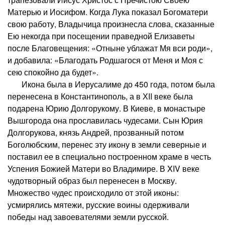
Матерью и Иосифом. Когда Лука показал Богоматери
свою работу, Владычица произнесла слова, сказанные
Ею некогда при посещении праведной Елизаветы
после Благовещения: «Отныне ублажат Мя вси роди»,
и добавила: «Благодать Родшагося от Меня и Моя с
сею спокойно да будет».
Икона была в Иерусалиме до 450 года, потом была
перенесена в Константинополь, а в ХII веке была
подарена Юрию Долгорукому. В Киеве, в монастыре
Вышгорода она прославилась чудесами. Сын Юрия
Долгорукова, князь Андрей, прозванный потом
Боголюбским, перенес эту икону в земли северные и
поставил ее в специально построенном храме в честь
Успения Божией Матери во Владимире. В XIV веке
чудотворный образ был перенесен в Москву.
Множество чудес происходило от этой иконы:
усмирялись мятежи, русские воины одерживали
победы над завоевателями земли русской.