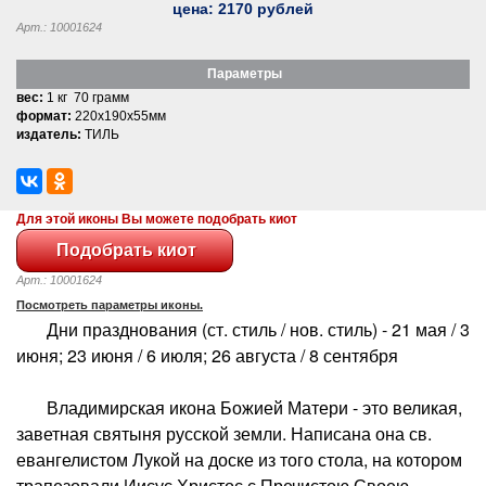
цена:
2170
рублей
Арт.: 10001624
Параметры
вес:
1 кг 70 грамм
формат:
220x190x55мм
издатель:
ТИЛЬ
Для этой иконы Вы можете подобрать киот
Арт.: 10001624
Посмотреть параметры иконы.
Дни празднования (ст. стиль / нов. стиль) - 21 мая / 3
июня; 23 июня / 6 июля; 26 августа / 8 сентября
Владимирская икона Божией Матери - это великая,
заветная святыня русской земли. Написана она св.
евангелистом Лукой на доске из того стола, на котором
трапезовали Иисус Христос с Пречистою Своею