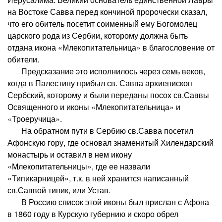
на Востоке Савва перед кончиной пророчески сказал,
что его обитель посетит соименный ему Богомолец
царского рода из Сербии, которому должна быть
отдана икона «Млекопитательница» в благословение от
обители.
Предсказание это исполнилось через семь веков,
когда в Палестину прибыл св. Савва архиепископ
Сербский, которому и были переданы посох св.Саввы
Освященного и иконы «Млекопитательница» и
«Троеручица».
На обратном пути в Сербию св.Савва посетил
Афонскую гору, где основал знаменитый Хилендарский
монастырь и оставил в нем икону
«Млекопитательницы», где ее назвали
«Типикарницей», т.к. в ней хранится написанный
св.Саввой типик, или Устав.
В Россию список этой иконы был прислан с Афона
в 1860 году в Курскую губернию и скоро обрел