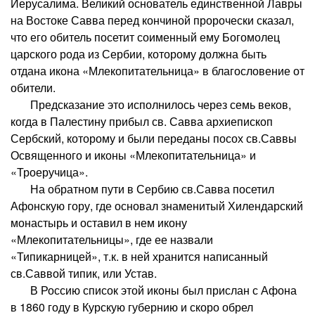
Иерусалима. Великий основатель единственной Лавры
на Востоке Савва перед кончиной пророчески сказал,
что его обитель посетит соименный ему Богомолец
царского рода из Сербии, которому должна быть
отдана икона «Млекопитательница» в благословение от
обители.
Предсказание это исполнилось через семь веков,
когда в Палестину прибыл св. Савва архиепископ
Сербский, которому и были переданы посох св.Саввы
Освященного и иконы «Млекопитательница» и
«Троеручица».
На обратном пути в Сербию св.Савва посетил
Афонскую гору, где основал знаменитый Хилендарский
монастырь и оставил в нем икону
«Млекопитательницы», где ее назвали
«Типикарницей», т.к. в ней хранится написанный
св.Саввой типик, или Устав.
В Россию список этой иконы был прислан с Афона
в 1860 году в Курскую губернию и скоро обрел