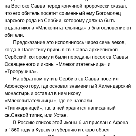
на Востоке Савва перед кончиной пророчески сказал,
что его обитель посетит соименный ему Богомолец
царского рода из Сербии, которому должна быть
отдана икона «Млекопитательница» в благословение от
обители.
Предсказание это исполнилось через семь веков,
когда в Палестину прибыл св. Савва архиепископ
Сербский, которому и были переданы посох св.Саввы
Освященного и иконы «Млекопитательница» и
«Троеручица».
На обратном пути в Сербию св.Савва посетил
Афонскую гору, где основал знаменитый Хилендарский
монастырь и оставил в нем икону
«Млекопитательницы», где ее назвали
«Типикарницей», т.к. в ней хранится написанный
св.Саввой типик, или Устав.
В Россию список этой иконы был прислан с Афона
в 1860 году в Курскую губернию и скоро обрел