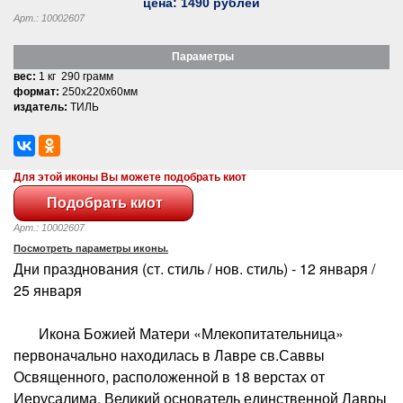
цена:
1490
рублей
Арт.: 10002607
Параметры
вес:
1 кг 290 грамм
формат:
250x220x60мм
издатель:
ТИЛЬ
Для этой иконы Вы можете подобрать киот
Арт.: 10002607
Посмотреть параметры иконы.
Дни празднования (ст. стиль / нов. стиль) - 12 января /
25 января
Икона Божией Матери «Млекопитательница»
первоначально находилась в Лавре св.Саввы
Освященного, расположенной в 18 верстах от
Иерусалима. Великий основатель единственной Лавры