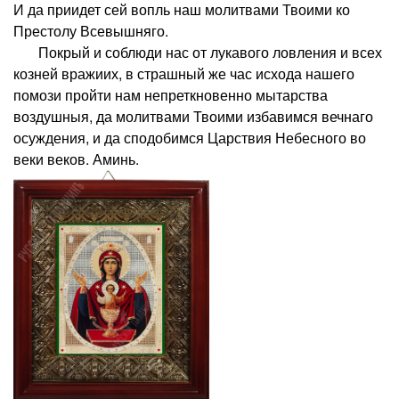
И да приидет сей вопль наш молитвами Твоими ко
Престолу Всевышняго.
Покрый и соблюди нас от лукавого ловления и всех
козней вражиих, в страшный же час исхода нашего
помози пройти нам непреткновенно мытарства
воздушныя, да молитвами Твоими избавимся вечнаго
осуждения, и да сподобимся Царствия Небесного во
веки веков. Аминь.