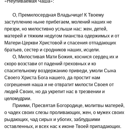
«Неупиваемая Чаша»:
О, Премилосердная Владычице! К Твоему
заступлению ныне прибегаем, молений наших не
презри, но милостивно услыши нас: жен, детей,
матерей и тяжким недугом пианства одержимых и от
Матери-Церкви Христовой и спасения отпадающих
братьев, сестер и сродников наших, исцели.
О, Милостивая Мати Божия, коснися сердец их и
скоро возстави от падений греховных и ко
спасительному воздержанию приведи, умоли Сына
Своего Христа Бога нашего, да простит нам
согрешения наша и не отвратит милости Своея от
людей Своих, но да укрепит нас в трезвении и
целомудрии.
Приими, Пресвятая Богородице, молитвы матерей,
о чадех своих слезы проливающих, жен, о мужех своих
рыдающих, чад сирых и убогих, заблудшими
оставленных, и всех нас к иконе Твоей припадающих.