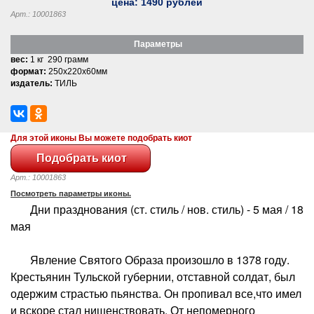
цена:
1490
рублей
Арт.: 10001863
Параметры
вес:
1 кг 290 грамм
формат:
250x220x60мм
издатель:
ТИЛЬ
Для этой иконы Вы можете подобрать киот
Арт.: 10001863
Посмотреть параметры иконы.
Дни празднования (ст. стиль / нов. стиль) - 5 мая / 18
мая
Явление Святого Образа произошло в 1378 году.
Крестьянин Тульской губернии, отставной солдат, был
одержим страстью пьянства. Он пропивал все,что имел
и вскоре стал нищенствовать. От непомерного