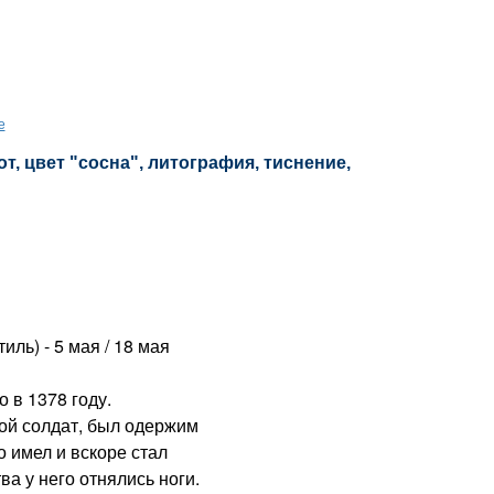
е
, цвет "сосна", литография, тиснение,
ль) - 5 мая / 18 мая
в 1378 году.
ной солдат, был одержим
о имел и вскоре стал
а у него отнялись ноги.