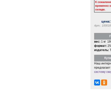
К сожалени
временно о
складе.
цена
Арт.: 100018
П
вес:
1 кг 18
формат:
25
издатель:
Купи
Наш интерн
предлагает
систему ски