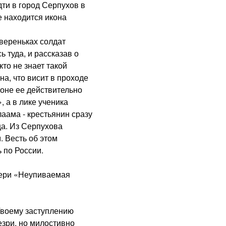
дти в город Серпухов в
 находится икона
вереньках солдат
 туда, и рассказав о
то не знает такой
на, что висит в проходе
роне ее действительно
 а в лике ученика
аама - крестьянин сразу
ца. Из Серпухова
 Весть об этом
 по России.
ри «Неупиваемая
воему заступлению
зри, но милостивно