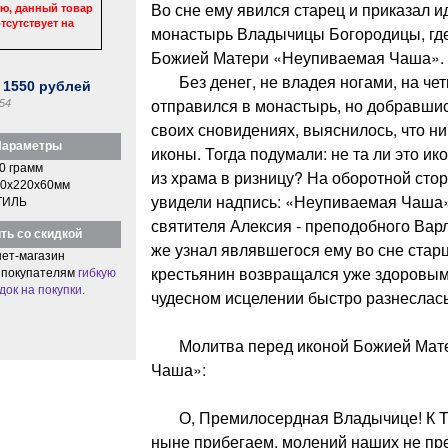
Во сне ему явился старец и приказал и
ю, данный товар
тсутствует на
монастырь Владычицы Богородицы, где
Божией Матери «Неупиваемая Чаша».
Без денег, не владея ногами, на чет
:
1550
рублей
отправился в монастырь, но добравшись
54
своих сновидениях, выяснилось, что ник
араметры
иконы. Тогда подумали: не та ли это ико
0 грамм
из храма в ризницу? На оборотной сто
0x220x60мм
увидели надпись: «Неупиваемая Чаша»,
ТИЛЬ
святителя Алексия - преподобного Варл
ть со скидкой
же узнал являвшегося ему во сне стар
ет-магазин
крестьянин возвращался уже здоровым.
 покупателям
гибкую
док на покупки
.
чудесном исцелении быстро разнеслась
Молитва перед иконой Божией Мате
Чаша»:
О, Премилосердная Владычице! К Т
ныне прибегаем, молений наших не пре