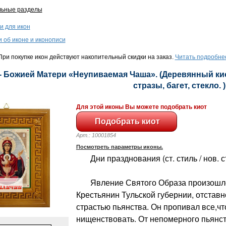
льные разделы
и для икон
и об иконе и иконописи
ри покупке икон действуют накопительный скидки на заказ.
Читать подробне
- Божией Матери «Неупиваемая Чаша». (Деревянный киот
стразы, багет, стекло. )
Для этой иконы Вы можете подобрать киот
Арт.: 10001854
Посмотреть параметры иконы.
Дни празднования (ст. стиль / нов. сти
Явление Святого Образа произошло 
Крестьянин Тульской губернии, отстав
страстью пьянства. Он пропивал все,чт
нищенствовать. От непомерного пьянств