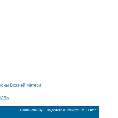
коны Божией Матери
ТИЛЬ
Нашли ошибку? - Выделите и нажмите Ctrl + Enter.