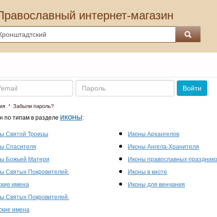
Православный интернет-магазин
Пароль
Войти
·
ия
Забыли пароль?
н по типам в разделе
ИКОНЫ
:
ы Святой Троицы
Иконы Архангелов
ы Спасителя
Иконы Ангела-Хранителя
ы Божьей Матери
Иконы православных праздник
ы Святых Покровителей.
Иконы в киоте
кие имена
Иконы для венчания
ы Святых Покровителей.
кие имена