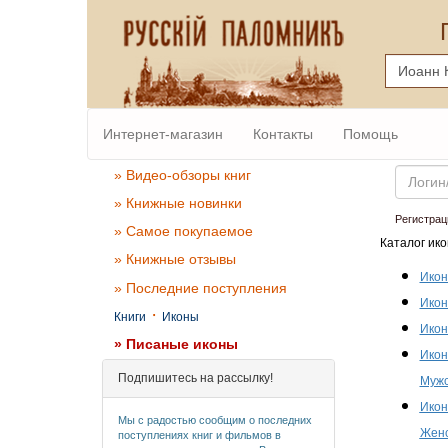
Интернет-магазин
Контакты
Помощь
Email
» Видео-обзоры книг
» Книжные новинки
Регистрац
» Самое покупаемое
Каталог ико
» Книжные отзывы
Икон
» Последние поступления
Икон
·
Книги
Иконы
Икон
» Писаные иконы
Икон
Подпишитесь на рассылку!
Мужс
Икон
Мы с радостью сообщим о последних
Женс
поступлениях книг и фильмов в