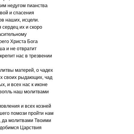
ким недугом пианства
вой и спасения
ов наших, исцели.
сердец их и скоро
пасительному
его Христа Бога
ша и не отвратит
крепит нас в трезвении
итвы матерей, о чадех
ех своих рыдающих, чад
х, и всех нас к иконе
 вопль наш молитвами
овления и всех козней
шего помози пройти нам
, да молитвами Твоими
одобимся Царствия