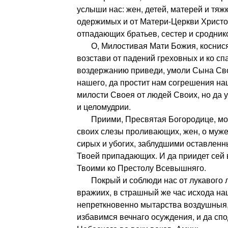
услыши нас: жен, детей, матерей и тяж
одержимых и от Матери-Церкви Христо
отпадающих братьев, сестер и сродник
О, Милостивая Мати Божия, коснися 
возстави от падений греховных и ко с
воздержанию приведи, умоли Сына Сво
нашего, да простит нам согрешения на
милости Своея от людей Своих, но да у
и целомудрии.
Приими, Пресвятая Богородице, мол
своих слезы проливающих, жен, о муж
сирых и убогих, заблудшими оставленны
Твоей припадающих. И да приидет сей
Твоими ко Престолу Всевышняго.
Покрый и соблюди нас от лукавого л
вражиих, в страшный же час исхода на
непреткновенно мытарства воздушныя
избавимся вечнаго осуждения, и да сп