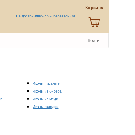
Корзина
Не дозвонились? Мы перезвоним!
Войти
Иконы писаные
Иконы из бисера
ов
Иконы из меди
Иконы складни