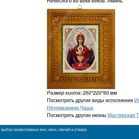
Небесного во веки веков. Аминь.
Размер киота: 250*220*60 мм
Посмотреть другие виды исполнения
И
Неупиваемая Чаша
Посмотреть другие иконы
Мастерская 
ыбор православных книг, икон, свечей и утвари.