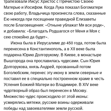
трапезовали Иисус Христос с Пречистою Своею
Матерью и Иосифом. Когда Лука показал Богоматери
свою работу, Владычица произнесла слова, сказанные
Ею некогда при посещении праведной Елизаветы
после Благовещения: «Отныне ублажат Мя вси роди»,
и добавила: «Благодать Родшагося от Меня и Моя с
сею спокойно да будет».
Икона была в Иерусалиме до 450 года, потом была
перенесена в Константинополь, а в ХII веке была
подарена Юрию Долгорукому. В Киеве, в монастыре
Вышгорода она прославилась чудесами. Сын Юрия
Долгорукова, князь Андрей, прозванный потом
Боголюбским, перенес эту икону в земли северные и
поставил ее в специально построенном храме в честь
Успения Божией Матери во Владимире. В XIV веке
чудотворный образ был перенесен в Москву.
Множество чудес происходило от этой иконы:
усмирялись мятежи, русские воины одерживали
победы над завоевателями земли русской.