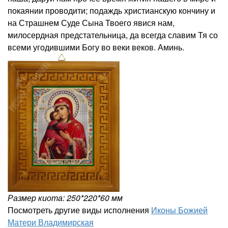
покаянии проводити; подаждь христианскую кончину и
на Страшнем Суде Сына Твоего явися нам,
милосердная предстательница, да всегда славим Тя со
всеми угодившими Богу во веки веков. Аминь.
Размер киота: 250*220*60 мм
Посмотреть другие виды исполнения
Иконы Божией
Матери Владимирская