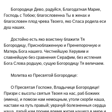
Богородице Дево, радуйся, Благодатная Марие,
Господь с Тобою; благословенна Ты в женах и
благословен плод чрева Твоего, яко Спаса родила еси
душ наших.
Достойно есть яко воистину блажити Тя
Богородицу, Присноблаженную и Пренепорочную и
Матерь Бога нашего. Честнейшую Херувим и
славнейшую без сравнения Серафим, без истления
Бога Слова родшую, сущую Богородицу Тя величаем.
Молитва ко Пресвятой Богородице:
О Пресвятая Госпоже, Владычице Богородице!
Призри с высоты святыя Твоея на нас, раб Божиих
(имена), и помози нам немощным, утоли скорби наша,
настави на путь правый; уврачуй болезненныя сердца
наша, даруй нам прочее время жития нашего в мире и