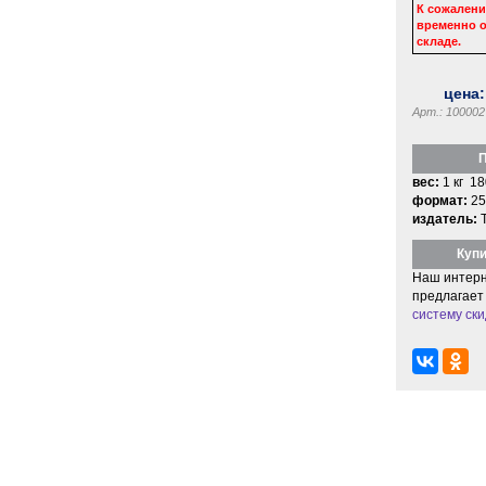
К сожалени
временно о
складе.
цена
Арт.: 100002
П
вес:
1 кг 18
формат:
25
издатель:
Купи
Наш интерн
предлагает
систему ски