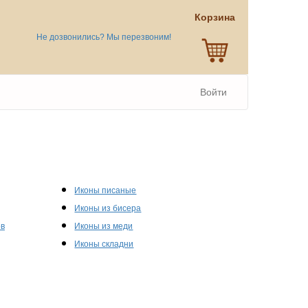
Корзина
Не дозвонились? Мы перезвоним!
Войти
Иконы писаные
Иконы из бисера
ов
Иконы из меди
Иконы складни