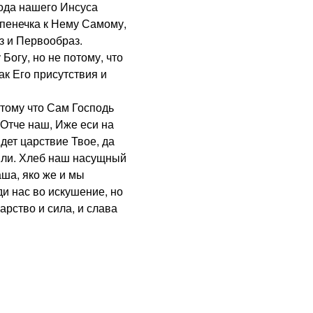
пода нашего Инсуса
упенечка к Нему Самому,
з и Первообраз.
огу, но не потому, что
нак Его присутствия и
ому что Сам Господь
 Отче наш, Иже еси на
дет царствие Твое, да
емли. Хлеб наш насущный
аша, яко же и мы
и нас во искушение, но
царство и сила, и слава