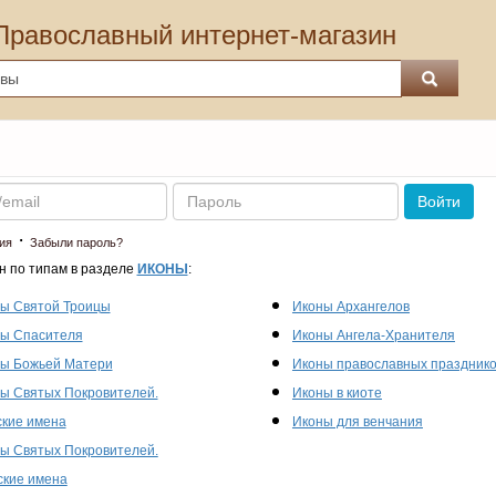
Православный интернет-магазин
Пароль
Войти
·
ия
Забыли пароль?
н по типам в разделе
ИКОНЫ
:
ы Святой Троицы
Иконы Архангелов
ы Спасителя
Иконы Ангела-Хранителя
ы Божьей Матери
Иконы православных праздник
ы Святых Покровителей.
Иконы в киоте
кие имена
Иконы для венчания
ы Святых Покровителей.
кие имена