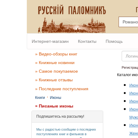
Интернет-магазин
Контакты
Помощь
Email
» Видео-обзоры книг
» Книжные новинки
Регистрац
» Самое покупаемое
Каталог ико
» Книжные отзывы
Икон
» Последние поступления
Икон
·
Книги
Иконы
Икон
» Писаные иконы
Икон
Подпишитесь на рассылку!
Мужс
Икон
Мы с радостью сообщим о последних
Женс
поступлениях книг и фильмов в