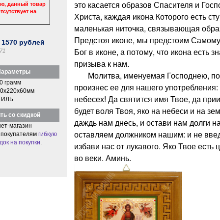
это касается образов Спасителя и Гос
ю, данный товар
тсутствует на
Христа, каждая икона Которого есть ст
маленькая ниточка, связывающая обра
Предстоя иконе, мы предстоим Самому Б
:
1570
рублей
Бог в иконе, а потому, что икона есть з
71
призыва к нам.
араметры
Молитва, именуемая Господнею, пот
0 грамм
произнес ее для нашего употребления:
0x220x60мм
небесех! Да святится имя Твое, да прии
ТИЛЬ
будет воля Твоя, яко на небеси и на з
ть со скидкой
даждь нам днесь, и остави нам долги н
ет-магазин
оставляем должником нашим: и не введ
 покупателям
гибкую
док на покупки
.
избави нас от лукавого. Яко Твое есть 
во веки. Аминь.