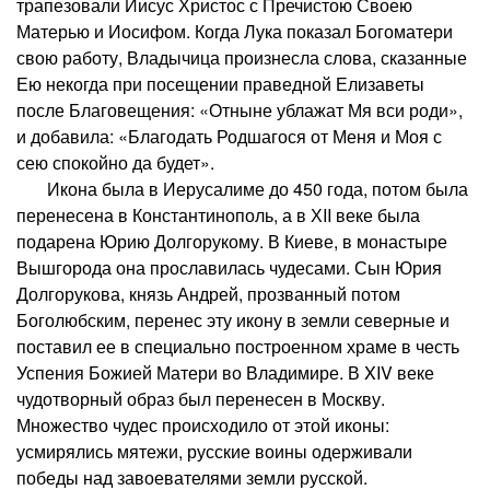
трапезовали Иисус Христос с Пречистою Своею
Матерью и Иосифом. Когда Лука показал Богоматери
свою работу, Владычица произнесла слова, сказанные
Ею некогда при посещении праведной Елизаветы
после Благовещения: «Отныне ублажат Мя вси роди»,
и добавила: «Благодать Родшагося от Меня и Моя с
сею спокойно да будет».
Икона была в Иерусалиме до 450 года, потом была
перенесена в Константинополь, а в ХII веке была
подарена Юрию Долгорукому. В Киеве, в монастыре
Вышгорода она прославилась чудесами. Сын Юрия
Долгорукова, князь Андрей, прозванный потом
Боголюбским, перенес эту икону в земли северные и
поставил ее в специально построенном храме в честь
Успения Божией Матери во Владимире. В XIV веке
чудотворный образ был перенесен в Москву.
Множество чудес происходило от этой иконы:
усмирялись мятежи, русские воины одерживали
победы над завоевателями земли русской.