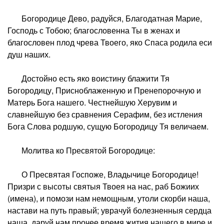
Богородице Дево, радуйся, Благодатная Марие,
Господь с Тобою; благословенна Ты в женах и
благословен плод чрева Твоего, яко Спаса родила еси
душ наших.
Достойно есть яко воистину блажити Тя
Богородицу, Присноблаженную и Пренепорочную и
Матерь Бога нашего. Честнейшую Херувим и
славнейшую без сравнения Серафим, без истления
Бога Слова родшую, сущую Богородицу Тя величаем.
Молитва ко Пресвятой Богородице:
О Пресвятая Госпоже, Владычице Богородице!
Призри с высоты святыя Твоея на нас, раб Божиих
(имена), и помози нам немощным, утоли скорби наша,
настави на путь правый; уврачуй болезненныя сердца
наша, даруй нам прочее время жития нашего в мире и