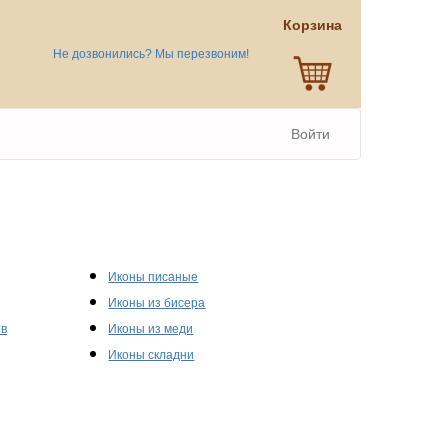
Корзина
Не дозвонились? Мы перезвоним!
Войти
Иконы писаные
Иконы из бисера
ов
Иконы из меди
Иконы складни