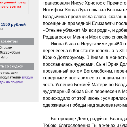
трапезовали Иисус Христос с Пречист
ю, данный товар
тсутствует на
Иосифом. Когда Лука показал Богомате
Владычица произнесла слова, сказанн
посещении праведной Елизаветы посл
:
1550
рублей
«Отныне ублажат Мя вси роди», и доба
14
Родшагося от Меня и Моя с сею спокойн
араметры
Икона была в Иерусалиме до 450 го
0 грамм
перенесена в Константинополь, а в ХII
0x220x60мм
Юрию Долгорукому. В Киеве, в монаст
ТИЛЬ
прославилась чудесами. Сын Юрия Долг
ть со скидкой
прозванный потом Боголюбским, перене
ет-магазин
северные и поставил ее в специально 
 покупателям
гибкую
док на покупки
.
честь Успения Божией Матери во Влади
чудотворный образ был перенесен в Мо
происходило от этой иконы: усмирялис
одерживали победы над завоевателями
Богородице Дево, радуйся, Благодат
Тобою; благословенна Ты в женах и бл