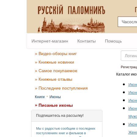
Интернет-магазин
Контакты
Помощь
Email
» Видео-обзоры книг
» Книжные новинки
Регистрац
» Самое покупаемое
Каталог ико
» Книжные отзывы
Икон
» Последние поступления
Икон
·
Книги
Иконы
Икон
» Писаные иконы
Икон
Подпишитесь на рассылку!
Мужс
Икон
Мы с радостью сообщим о последних
Женс
поступлениях книг и фильмов в