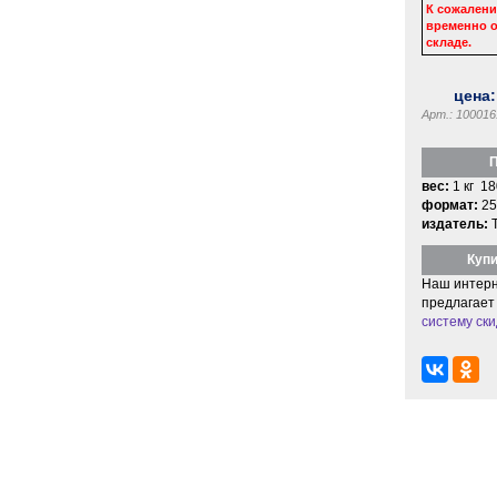
К сожалени
временно о
складе.
цена
Арт.: 100016
П
вес:
1 кг 18
формат:
25
издатель:
Купи
Наш интерн
предлагает
систему ски