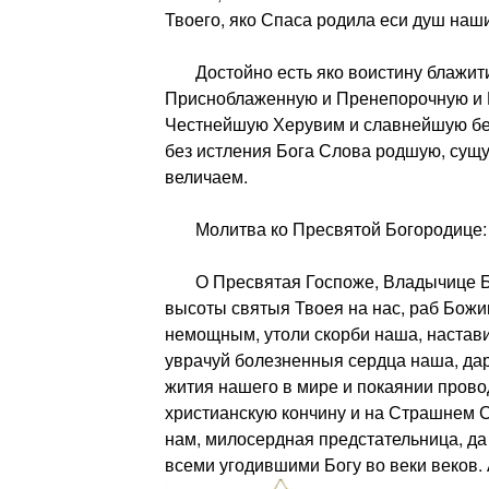
Твоего, яко Спаса родила еси душ наши
Достойно есть яко воистину блажити
Присноблаженную и Пренепорочную и 
Честнейшую Херувим и славнейшую бе
без истления Бога Слова родшую, сущ
величаем.
Молитва ко Пресвятой Богородице:
О Пресвятая Госпоже, Владычице Бо
высоты святыя Твоея на нас, раб Божии
немощным, утоли скорби наша, настави
уврачуй болезненныя сердца наша, да
жития нашего в мире и покаянии прово
христианскую кончину и на Страшнем 
нам, милосердная предстательница, да
всеми угодившими Богу во веки веков.