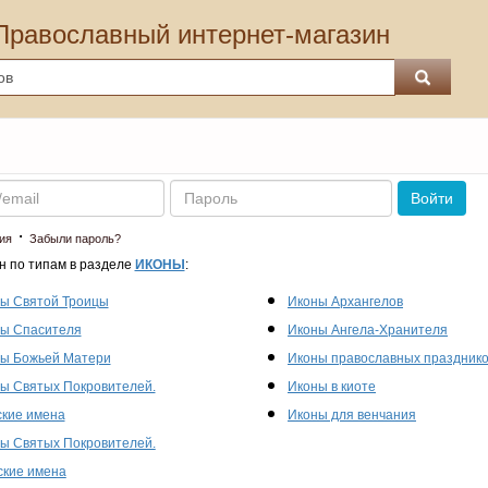
Православный интернет-магазин
Пароль
Войти
·
ия
Забыли пароль?
н по типам в разделе
ИКОНЫ
:
ы Святой Троицы
Иконы Архангелов
ы Спасителя
Иконы Ангела-Хранителя
ы Божьей Матери
Иконы православных праздник
ы Святых Покровителей.
Иконы в киоте
кие имена
Иконы для венчания
ы Святых Покровителей.
кие имена