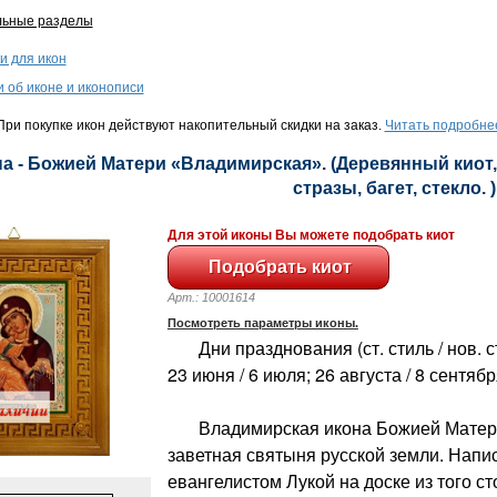
льные разделы
и для икон
и об иконе и иконописи
ри покупке икон действуют накопительный скидки на заказ.
Читать подробне
а - Божией Матери «Владимирская». (Деревянный киот, 
стразы, багет, стекло. )
Для этой иконы Вы можете подобрать киот
Арт.: 10001614
Посмотреть параметры иконы.
Дни празднования (ст. стиль / нов. сти
23 июня / 6 июля; 26 августа / 8 сентяб
Владимирская икона Божией Матери 
заветная святыня русской земли. Напис
евангелистом Лукой на доске из того ст