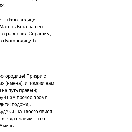
х.
 Тя Богородицу,
Матерь Бога нашего.
з сравнения Серафим,
ую Богородицу Тя
городице! Призри с
х (имена), и помози нам
 на путь правый;
руй нам прочее время
дити; подаждь
Суде Сына Твоего явися
 всегда славим Тя со
 Аминь.