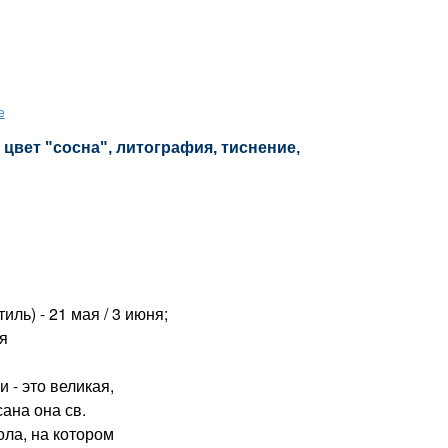
е
цвет "сосна", литография, тиснение,
ль) - 21 мая / 3 июня;
ря
- это великая,
ана она св.
ола, на котором