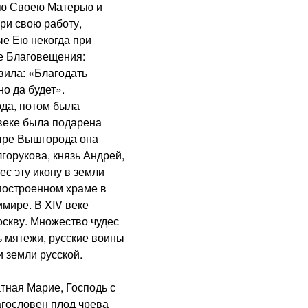
ою Своею Матерью и
ри свою работу,
ые Ею некогда при
е Благовещения:
вила: «Благодать
о да будет».
да, потом была
 веке была подарена
ыре Вышгорода она
орукова, князь Андрей,
с эту икону в земли
построенном храме в
мире. В XIV веке
скву. Множество чудес
ь мятежи, русские воины
 земли русской.
ная Марие, Господь с
агословен плод чрева