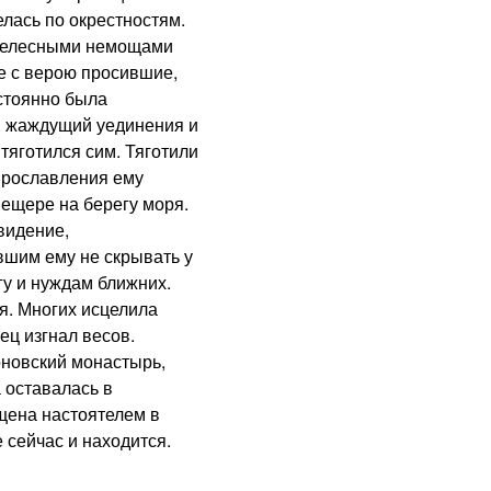
елась по окрестностям.
телесными немощами
се с верою просившие,
стоянно была
, жаждущий уединения и
тяготился сим. Тяготили
 прославления ему
ещере на берегу моря.
видение,
шим ему не скрывать у
гу и нуждам ближних.
. Многих исцелила
ец изгнал весов.
овский монастырь,
 оставалась в
ещена настоятелем в
 сейчас и находится.