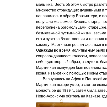
мальчика. Весть об этом быстро разлет
Множество страждущих душевными и 
направилось к образу Богоматери, и в
получали желаемое. Хижина старца по
переполнена богомольцами, старец же
безмятежной пустынной жизни, весьма 
его и чувства благоговения и желания
самому. Мартиниан решил скрыться в п
Однажды во время молитвы ему было 
сопровождавшееся голосом, повелевав
себя чудотворный образ, а служить бла
Мартиниан вынужден был повиноваться
икона, из многих с помощью иконы стар
Вернувшись на Афон в Пантелеймон
Мартиниан вскоре умер, а святая икона
монастыре до 1889 г., затем была зав
Ново-Афонскую обитель на Кавказе, где