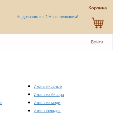
Корзина
Не дозвонились? Мы перезвоним!
Войти
Иконы писаные
Иконы из бисера
ов
Иконы из меди
Иконы складни