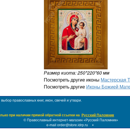
Размер киота: 250*220*60 мм
Посмотреть другие иконы
Мастерская 
Посмотреть другие
Иконы Божией Мате
ыбор православных книг, икон, свечей и утвари.
лько при наличии прямой обратной ссылки на
Русский Паломник
©
Православный интернет-магазин «Русский Паломник»
e-mail order@store.idrp.ru
•