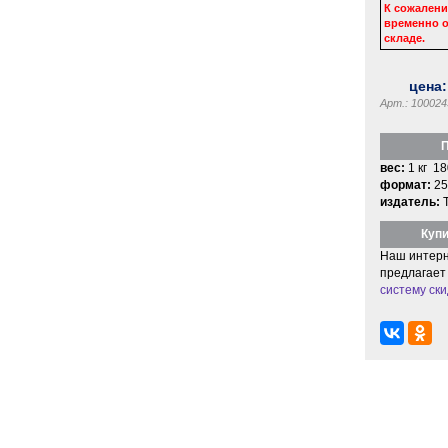
К сожалени
временно о
складе.
цена
Арт.: 100024
П
вес:
1 кг 18
формат:
25
издатель:
Купи
Наш интерн
предлагает
систему ски