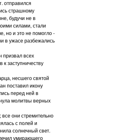
. отправился
ись страшному
не, будучи не в
оими силами, стали
 но и это не помогло -
ни в ужасе разбежались
 призвал всех
в к заступничеству
рца, несшего святой
иан поставил икону
лись перед ней в
инула молитвы верных
все они стремительно
ялась с полей и
онила солнечный свет.
лечил умирающего