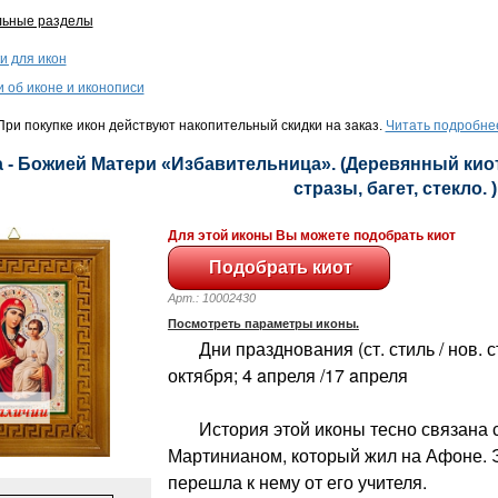
льные разделы
и для икон
и об иконе и иконописи
ри покупке икон действуют накопительный скидки на заказ.
Читать подробне
 - Божией Матери «Избавительница». (Деревянный киот,
стразы, багет, стекло. )
Для этой иконы Вы можете подобрать киот
Арт.: 10002430
Посмотреть параметры иконы.
Дни празднования (ст. стиль / нов. сти
октября; 4 aпреля /17 aпреля
История этой иконы тесно связана с
Мартинианом, который жил на Афоне. Э
перешла к нему от его учителя.