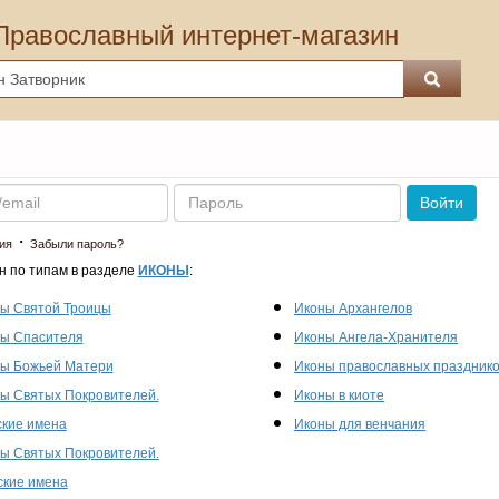
Православный интернет-магазин
Пароль
Войти
·
ия
Забыли пароль?
н по типам в разделе
ИКОНЫ
:
ы Святой Троицы
Иконы Архангелов
ы Спасителя
Иконы Ангела-Хранителя
ы Божьей Матери
Иконы православных праздник
ы Святых Покровителей.
Иконы в киоте
кие имена
Иконы для венчания
ы Святых Покровителей.
кие имена