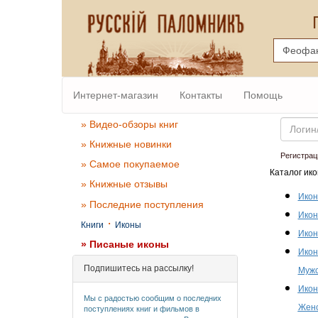
Интернет-магазин
Контакты
Помощь
Email
» Видео-обзоры книг
» Книжные новинки
Регистрац
» Самое покупаемое
Каталог ико
» Книжные отзывы
Икон
» Последние поступления
Икон
·
Книги
Иконы
Икон
» Писаные иконы
Икон
Подпишитесь на рассылку!
Мужс
Икон
Мы с радостью сообщим о последних
Женс
поступлениях книг и фильмов в