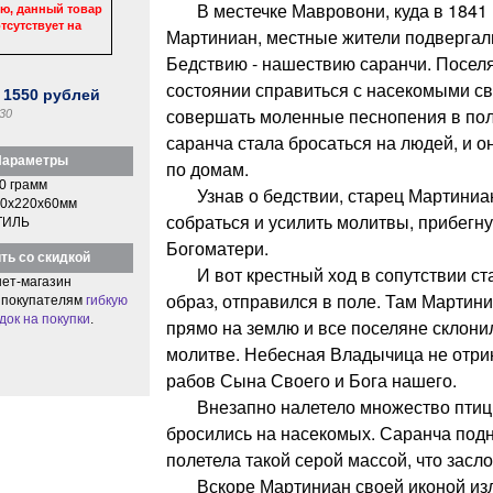
В местечке Мавровони, куда в 1841 г
ю, данный товар
тсутствует на
Мартиниан, местные жители подвергал
Бедствию - нашествию саранчи. Поселя
состоянии справиться с насекомыми св
:
1550
рублей
совершать моленные песнопения в поле,
30
саранча стала бросаться на людей, и о
араметры
по домам.
0 грамм
Узнав о бедствии, старец Мартиниан
0x220x60мм
собраться и усилить молитвы, прибегну
ТИЛЬ
Богоматери.
ть со скидкой
И вот крестный ход в сопутствии ста
ет-магазин
образ, отправился в поле. Там Мартин
 покупателям
гибкую
док на покупки
.
прямо на землю и все поселяне склони
молитве. Небесная Владычица не отр
рабов Сына Своего и Бога нашего.
Внезапно налетело множество птиц; 
бросились на насекомых. Саранча подн
полетела такой серой массой, что засл
Вскоре Мартиниан своей иконой из