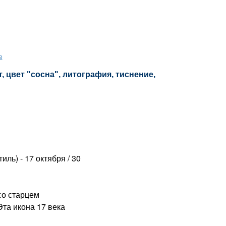
е
 цвет "сосна", литография, тиснение,
ль) - 17 октября / 30
о старцем
та икона 17 века