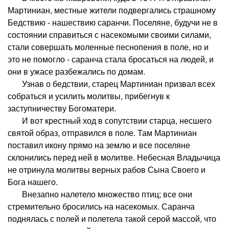
Мартиниан, местные жители подвергались страшному
Бедствию - нашествию саранчи. Поселяне, будучи не в
состоянии справиться с насекомыми своими силами,
стали совершать моленные песнопения в поле, но и
это не помогло - саранча стала бросаться на людей, и
они в ужасе разбежались по домам.
Узнав о бедствии, старец Мартиниан призвал всех
собраться и усилить молитвы, прибегнув к
заступничеству Богоматери.
И вот крестный ход в сопутствии старца, несшего
святой образ, отправился в поле. Там Мартиниан
поставил икону прямо на землю и все поселяне
склонились перед ней в молитве. Небесная Владычица
не отринула молитвы верных рабов Сына Своего и
Бога нашего.
Внезапно налетело множество птиц; все они
стремительно бросились на насекомых. Саранча
поднялась с полей и полетела такой серой массой, что