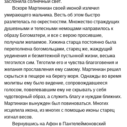
заслонила солнечный свет.
Вскоре Мартиниан своей иконой излечил
умирающего мальчика. Весть об этом быстро
разлетелась по окрестностям. Множество страждущих
душевными и телесными немощами направилось к
образу Богоматери, и все с верою просившие,
получали желаемое. Хижина старца постоянно была
переполнена богомольцами, старец же, жаждущий
уединения и безмятежной пустынной жизни, весьма
тяготился сим. Тяготили его и чувства благоговения и
желания прославления ему самому. Мартиниан решил
скрыться в пещере на берегу моря. Однажды во время
молитвы ему было видение, сопровождавшееся
голосом, повелевавшим ему не скрывать у себя
чудотворный образ, а служить благу и нуждам ближних.
Мартиниан вынужден был повиноваться. Многих
исцелила икона, из многих с помощью иконы старец
изгнал весов.
Вернувшись на Афон в Пантелеймоновский