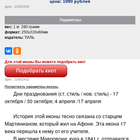
цена:
1990
рублей
Арт.: 10002432
Параметры
вес:
1 кг 280 грамм
формат:
250x220x60мм
издатель:
ТИЛЬ
Для этой иконы Вы можете подобрать киот
Арт.: 10002432
Посмотреть параметры иконы.
Дни празднования (ст. стиль / нов. стиль) - 17
октября / 30 октября; 4 aпреля /17 aпреля
История этой иконы тесно связана со старцем
Мартинианом, который жил на Афоне. Эта икона 17
века перешла к нему от его учителя.
В местечке Мавровони, куда в 1841 г. отправился