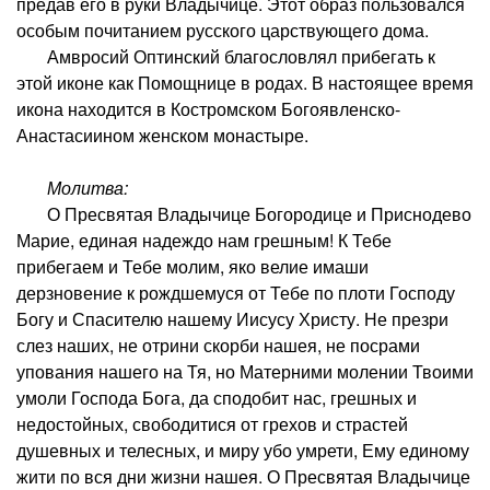
предав его в руки Владычице. Этот образ пользовался
особым почитанием русского царствующего дома.
Амвросий Оптинский благословлял прибегать к
этой иконе как Помощнице в родах. В настоящее время
икона находится в Костромском Богоявленско-
Анастасиином женском монастыре.
Молитва:
О Пресвятая Владычице Богородице и Приснодево
Марие, единая надеждо нам грешным! К Тебе
прибегаем и Тебе молим, яко велие имаши
дерзновение к рождшемуся от Тебе по плоти Господу
Богу и Спасителю нашему Иисусу Христу. Не презри
слез наших, не отрини скорби нашея, не посрами
упования нашего на Тя, но Матерними молении Твоими
умоли Господа Бога, да сподобит нас, грешных и
недостойных, свободитися от грехов и страстей
душевных и телесных, и миру убо умрети, Ему единому
жити по вся дни жизни нашея. О Пресвятая Владычице