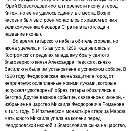
Юрий Всеволодович хотел перенести икону в город
Китеж, но ее не удалось сдвинуть с места. Возле
часовни был выстроен монастырь с храмом во имя
великомученика Феодора Стратилата (отсюда и
название иконы).
Во время татарского набега обитель сгорела, но
икона уцелела, и 16 августа 1239 года явилась в
Костромских пределах младшему брату святого
благоверного князя Александра Невского, князю
Василию и была им установлена в успенском соборе. В
1260 году Феодоровская икона защитила город от
неприятеля: ослепленные яркими лучами, которые
испускал чудотворный образ, татары обратились в
бегство. Другое важное событие, связанное с иконой, -
избрание на царство Михаила Феодоровича Романова
в 1613 году. В Ипатьевском монастыре старица Марфа,
мать юного Михаила упала на колени перед
Феодоровской иконой и благословила сына на царство,