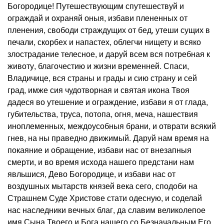
Богородице! Путешествующим спутешествуй и
ограждай и охраняй оныя, избави плененных от
пленения, свободи страждущих от бед, утеши сущих в
печали, скорбех и напастех, облегчи нищету и всяко
злострадание телесное, и даруй всем вся потребная к
животу, благочестию и жизни временней. Спаси,
Владичице, вся страны и грады и сию страну и сей
град, имже сия чудотворная и святая икона Твоя
дадеся во утешение и ограждение, избави я от глада,
губительства, труса, потопа, огня, меча, нашествия
иноплеменных, междоусобныя брани, и отврати всякий
гнев, на ны праведно движимый. Даруй нам время на
покаяние и обращение, избави нас от внезапныя
смерти, и во время исхода нашего предстани нам
явльшися, Дево Богородице, и избави нас от
воздушных мытарств князей века сего, сподоби на
Страшнем Суде Христове стати одесную, и соделай
нас наследники вечных благ, да славим великолепое
имя Сына Твоего и Бога нашего со Безначальным Его