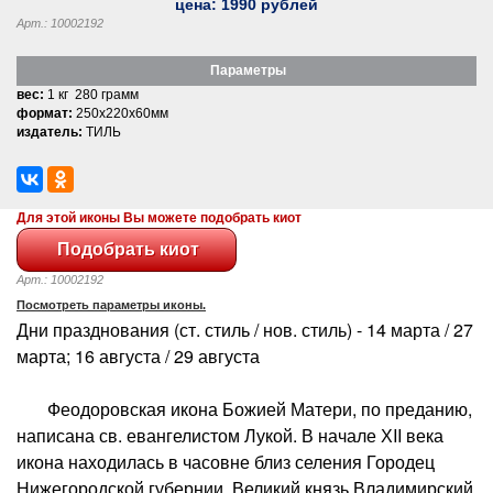
цена:
1990
рублей
Арт.: 10002192
Параметры
вес:
1 кг 280 грамм
формат:
250x220x60мм
издатель:
ТИЛЬ
Для этой иконы Вы можете подобрать киот
Арт.: 10002192
Посмотреть параметры иконы.
Дни празднования (ст. стиль / нов. стиль) - 14 марта / 27
марта; 16 августа / 29 августа
Феодоровская икона Божией Матери, по преданию,
написана св. евангелистом Лукой. В начале ХII века
икона находилась в часовне близ селения Городец
Нижегородской губернии. Великий князь Владимирский