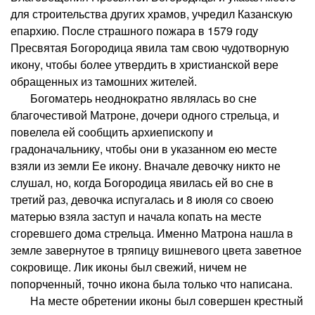
для строительства других храмов, учредил Казанскую
епархию. После страшного пожара в 1579 году
Пресвятая Богородица явила там свою чудотворную
икону, чтобы более утвердить в христианской вере
обращенных из тамошних жителей.
Богоматерь неоднократно являлась во сне
благочестивой Матроне, дочери одного стрельца, и
повелела ей сообщить архиепископу и
градоначальнику, чтобы они в указанном ею месте
взяли из земли Ее икону. Вначале девочку никто не
слушал, но, когда Богородица явилась ей во сне в
третий раз, девочка испугалась и 8 июля со своею
матерью взяла заступ и начала копать на месте
сгоревшего дома стрельца. Именно Матрона нашла в
земле завернутое в тряпицу вишневого цвета заветное
сокровище. Лик иконы был свежий, ничем не
попорченный, точно икона была только что написана.
На месте обретении иконы был совершен крестный