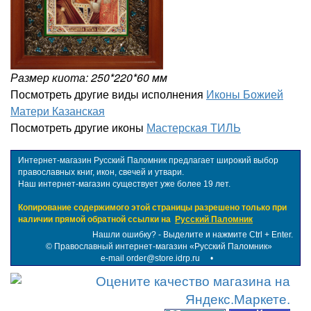
Размер киота: 250*220*60 мм
Посмотреть другие виды исполнения
Иконы Божией
Матери Казанская
Посмотреть другие иконы
Мастерская ТИЛЬ
Интернет-магазин Русский Паломник предлагает широкий выбор
православных книг, икон, свечей и утвари.
Наш интернет-магазин существует уже более 19 лет.
Копирование содержимого этой страницы разрешено только при
наличии прямой обратной ссылки на
Русский Паломник
Нашли ошибку? - Выделите и нажмите Ctrl + Enter.
©
Православный интернет-магазин «Русский Паломник»
e-mail order@store.idrp.ru
•