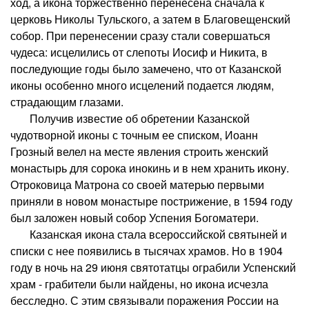
ход, а икона торжественно перенесена сначала к
церковь Николы Тульского, а затем в Благовещенский
собор. При перенесении сразу стали совершаться
чудеса: исцелились от слепоты Иосиф и Никита, в
последующие годы было замечено, что от Казанской
иконы особенно много исцелений подается людям,
страдающим глазами.
Получив известие об обретении Казанской
чудотворной иконы с точным ее списком, Иоанн
Грозный велел на месте явления строить женский
монастырь для сорока инокинь и в нем хранить икону.
Отроковица Матрона со своей матерью первыми
приняли в новом монастыре пострижение, в 1594 году
был заложен новый собор Успения Богоматери.
Казанская икона стала всероссийской святыней и
списки с нее появились в тысячах храмов. Но в 1904
году в ночь на 29 июня святотатцы ограбили Успенский
храм - грабители были найдены, но икона исчезла
бесследно. С этим связывали поражения России на