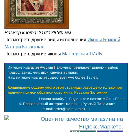
Размер киота: 210*178*60 мм
Посмотреть другие виды исполнения
Иконы Божией
Матери Казанская
Посмотреть другие иконы
Мастерская ТИЛЬ
Интернет-магазин Русский Паломник предлагает широкий выбор
православных книг, икон, свечей и утвари.
Наш интернет-магазин существует уже более 19 лет.
Копирование содержимого этой страницы разрешено только при
наличии прямой обратной ссылки на
Русский Паломник
Нашли ошибку? - Выделите и нажмите Ctrl + Enter.
©
Православный интернет-магазин «Русский Паломник»
e-mail order@store.idrp.ru
•