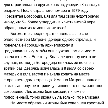
для строительства других храмов, учредил Казанскую
епархию. После страшного пожара в 1579 году
Пресвятая Богородица явила там свою чудотворную
икону, чтобы более утвердить в христианской вере
обращенных из тамошних жителей.
Богоматерь неоднократно являлась во сне
благочестивой Матроне, дочери одного стрельца, и
повелела ей сообщить архиепископу и
градоначальнику, чтобы они в указанном ею месте
взяли из земли Ее икону. Вначале девочку никто не
слушал, но, когда Богородица явилась ей во сне в
третий раз, девочка испугалась и 8 июля со своею
матерью взяла заступ и начала копать на месте
сгоревшего дома стрельца. Именно Матрона нашла в
земле завернутое в тряпицу вишневого цвета заветное
сокровище. Лик иконы был свежий, ничем не
попорченный, точно икона была только что написана.
На месте обретении иконы был совершен крестный