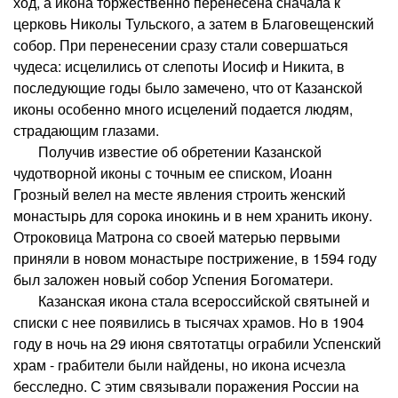
ход, а икона торжественно перенесена сначала к
церковь Николы Тульского, а затем в Благовещенский
собор. При перенесении сразу стали совершаться
чудеса: исцелились от слепоты Иосиф и Никита, в
последующие годы было замечено, что от Казанской
иконы особенно много исцелений подается людям,
страдающим глазами.
Получив известие об обретении Казанской
чудотворной иконы с точным ее списком, Иоанн
Грозный велел на месте явления строить женский
монастырь для сорока инокинь и в нем хранить икону.
Отроковица Матрона со своей матерью первыми
приняли в новом монастыре пострижение, в 1594 году
был заложен новый собор Успения Богоматери.
Казанская икона стала всероссийской святыней и
списки с нее появились в тысячах храмов. Но в 1904
году в ночь на 29 июня святотатцы ограбили Успенский
храм - грабители были найдены, но икона исчезла
бесследно. С этим связывали поражения России на