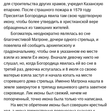
для строительства других храмов, учредил Казанскую
епархию. После страшного пожара в 1579 году
Пресвятая Богородица явила там свою чудотворную
икону, чтобы более утвердить в христианской вере
обращенных из тамошних жителей.
Богоматерь неоднократно являлась во сне
благочестивой Матроне, дочери одного стрельца, и
повелела ей сообщить архиепископу и
градоначальнику, чтобы они в указанном ею месте
взяли из земли Ее икону. Вначале девочку никто не
слушал, но, когда Богородица явилась ей во сне в
третий раз, девочка испугалась и 8 июля со своею
матерью взяла заступ и начала копать на месте
сгоревшего дома стрельца. Именно Матрона нашла в
земле завернутое в тряпицу вишневого цвета заветное
сокровище. Лик иконы был свежий, ничем не
попорченный, точно икона была только что написана.
На месте обретении иконы был совершен крестный
ход, а икона торжественно перенесена сначала к