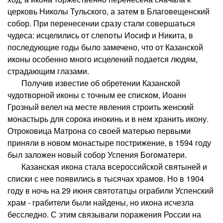
церковь Николы Тульского, а затем в Благовещенский
собор. При перенесении сразу стали совершаться
чудеса: исцелились от слепоты Иосиф и Никита, в
последующие годы было замечено, что от Казанской
иконы особенно много исцелений подается людям,
страдающим глазами.
Получив известие об обретении Казанской
чудотворной иконы с точным ее списком, Иоанн
Грозный велел на месте явления строить женский
монастырь для сорока инокинь и в нем хранить икону.
Отроковица Матрона со своей матерью первыми
приняли в новом монастыре пострижение, в 1594 году
был заложен новый собор Успения Богоматери.
Казанская икона стала всероссийской святыней и
списки с нее появились в тысячах храмов. Но в 1904
году в ночь на 29 июня святотатцы ограбили Успенский
храм - грабители были найдены, но икона исчезла
бесследно. С этим связывали поражения России на