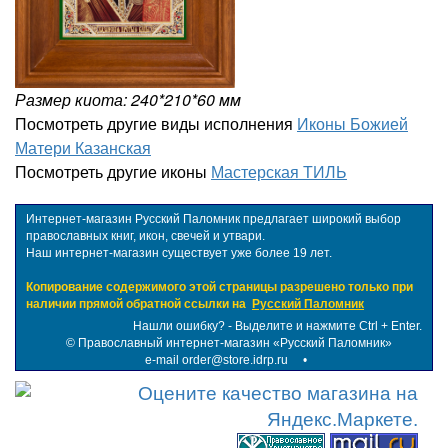
Размер киота: 240*210*60 мм
Посмотреть другие виды исполнения
Иконы Божией
Матери Казанская
Посмотреть другие иконы
Мастерская ТИЛЬ
Интернет-магазин Русский Паломник предлагает широкий выбор
православных книг, икон, свечей и утвари.
Наш интернет-магазин существует уже более 19 лет.
Копирование содержимого этой страницы разрешено только при
наличии прямой обратной ссылки на
Русский Паломник
Нашли ошибку? - Выделите и нажмите Ctrl + Enter.
©
Православный интернет-магазин «Русский Паломник»
e-mail order@store.idrp.ru
•