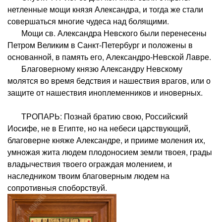
нетленные мощи князя Александра, и тогда же стали
совершаться многие чудеса над болящими.
Мощи св. Александра Невского были перенесены
Петром Великим в Санкт-Петербург и положены в
основанной, в память его, Александро-Невской Лавре.
Благоверному князю Александру Невскому
молятся во время бедствия и нашествия врагов, или о
защите от нашествия иноплеменников и иноверных.
ТРОПАРЬ: Познай братию свою, Российский
Иосифе, не в Египте, но на небеси царствующий,
благоверне княже Александре, и прииме моления их,
умножая жита людем плодоносием земли твоея, грады
владычествия твоего ограждая молением, и
наследником твоим благоверным людем на
сопротивныя споборствуй.