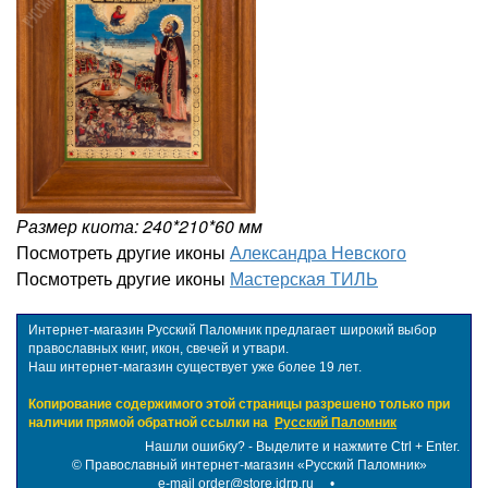
Размер киота: 240*210*60 мм
Посмотреть другие иконы
Александра Невского
Посмотреть другие иконы
Мастерская ТИЛЬ
Интернет-магазин Русский Паломник предлагает широкий выбор
православных книг, икон, свечей и утвари.
Наш интернет-магазин существует уже более 19 лет.
Копирование содержимого этой страницы разрешено только при
наличии прямой обратной ссылки на
Русский Паломник
Нашли ошибку? - Выделите и нажмите Ctrl + Enter.
©
Православный интернет-магазин «Русский Паломник»
e-mail order@store.idrp.ru
•