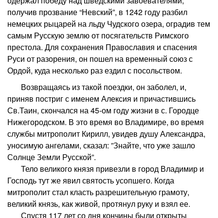
одержал победу над шведскими завоевателями,
получив прозвание “Невский”, в 1242 году разбил
немецких рыцарей на льду Чудского озера, оградив тем
самым Русскую землю от посягательств Римского
престола. Для сохранения Православия и спасения
Руси от разорения, он пошел на временный союз с
Ордой, куда несколько раз ездил с посольством.
Возвращаясь из такой поездки, он заболел, и,
приняв постриг с именем Алексия и причастившись
Св.Таин, скончался на 45-ом году жизни в с. Городце
Нижегородском. В это время во Владимире, во время
службы митрополит Кирилл, увидев душу Александра,
уносимую ангелами, сказал: ”Знайте, что уже зашло
Солнце Земли Русской”.
Тело великого князя привезли в город Владимир и
Господь тут же явил святость усопшего. Когда
митрополит стал класть разрешительную грамоту,
великий князь, как живой, протянул руку и взял ее.
Спустя 117 лет со дня кончины были открыты