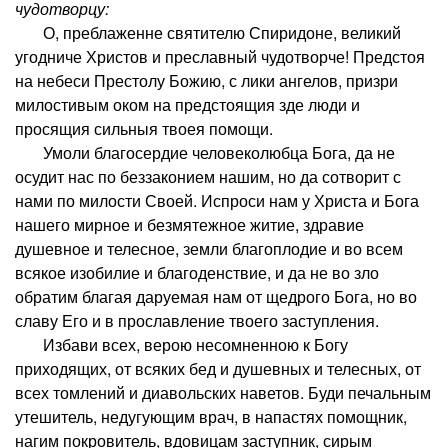
чудотворцу:
О, преблаженне святителю Спиридоне, великий
угодниче Христов и преславный чудотворче! Предстоя
на небеси Престолу Божию, с лики ангелов, призри
милостивым оком на предстоящия зде люди и
просящия сильныя твоея помощи.
Умоли благосердие человеколюбца Бога, да не
осудит нас по беззаконием нашим, но да сотворит с
нами по милости Своей. Испроси нам у Христа и Бога
нашего мирное и безмятежное житие, здравие
душевное и телесное, земли благоплодие и во всем
всякое изобилие и благоденствие, и да не во зло
обратим благая даруемая нам от щедрого Бога, но во
славу Его и в прославление твоего заступления.
Избави всех, верою несомненною к Богу
приходящих, от всяких бед и душевных и телесных, от
всех томлений и диавольских наветов. Буди печальным
утешитель, недугующим врач, в напастях помощник,
нагим покровитель, вдовицам заступник, сирым