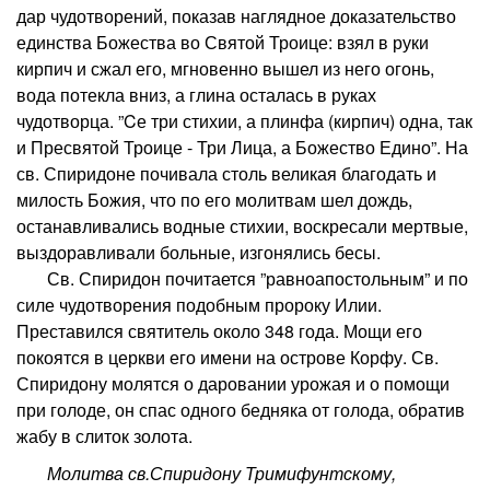
дар чудотворений, показав наглядное доказательство
единства Божества во Святой Троице: взял в руки
кирпич и сжал его, мгновенно вышел из него огонь,
вода потекла вниз, а глина осталась в руках
чудотворца. ”Cе три стихии, а плинфа (кирпич) одна, так
и Пресвятой Троице - Три Лица, а Божество Едино”. На
св. Спиридоне почивала столь великая благодать и
милость Божия, что по его молитвам шел дождь,
останавливались водные стихии, воскресали мертвые,
выздоравливали больные, изгонялись бесы.
Св. Спиридон почитается ”равноапостольным” и по
силе чудотворения подобным пророку Илии.
Преставился святитель около 348 года. Мощи его
покоятся в церкви его имени на острове Корфу. Св.
Спиридону молятся о даровании урожая и о помощи
при голоде, он спас одного бедняка от голода, обратив
жабу в слиток золота.
Молитва св.Спиридону Тримифунтскому,