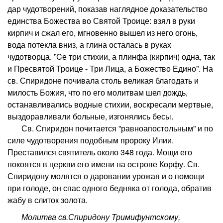
дар чудотворений, показав наглядное доказательство
единства Божества во Святой Троице: взял в руки
кирпич и сжал его, мгновенно вышел из него огонь,
вода потекла вниз, а глина осталась в руках
чудотворца. ”Cе три стихии, а плинфа (кирпич) одна, так
и Пресвятой Троице - Три Лица, а Божество Едино”. На
св. Спиридоне почивала столь великая благодать и
милость Божия, что по его молитвам шел дождь,
останавливались водные стихии, воскресали мертвые,
выздоравливали больные, изгонялись бесы.
Св. Спиридон почитается ”равноапостольным” и по
силе чудотворения подобным пророку Илии.
Преставился святитель около 348 года. Мощи его
покоятся в церкви его имени на острове Корфу. Св.
Спиридону молятся о даровании урожая и о помощи
при голоде, он спас одного бедняка от голода, обратив
жабу в слиток золота.
Молитва св.Спиридону Тримифунтскому,