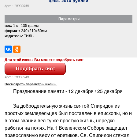
цена:
2010
рублей
Арт.: 10000948
Параметры
вес:
1 кг 135 грамм
формат:
240x210x60мм
издатель:
ТИЛЬ
Для этой иконы Вы можете подобрать киот
Арт.: 10000948
Посмотреть параметры иконы.
Празднование памяти - 12 декабря / 25 декабря
За добродетельную жизнь святой Спиридон из
простых земледельцев был поставлен в епископы, но и
в этом звании вел ту же простую жизнь, нередко
работая на полях. На 1 Вселенском Соборе защищал
православную веру от еретиков. Св. Спиридон стяжал