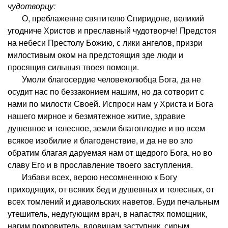
чудотворцу:
О, преблаженне святителю Спиридоне, великий
угодниче Христов и преславный чудотворче! Предстоя
на небеси Престолу Божию, с лики ангелов, призри
милостивым оком на предстоящия зде люди и
просящия сильныя твоея помощи.
Умоли благосердие человеколюбца Бога, да не
осудит нас по беззаконием нашим, но да сотворит с
нами по милости Своей. Испроси нам у Христа и Бога
нашего мирное и безмятежное житие, здравие
душевное и телесное, земли благоплодие и во всем
всякое изобилие и благоденствие, и да не во зло
обратим благая даруемая нам от щедрого Бога, но во
славу Его и в прославление твоего заступления.
Избави всех, верою несомненною к Богу
приходящих, от всяких бед и душевных и телесных, от
всех томлений и диавольских наветов. Буди печальным
утешитель, недугующим врач, в напастях помощник,
нагим покровитель, вдовицам заступник, сирым