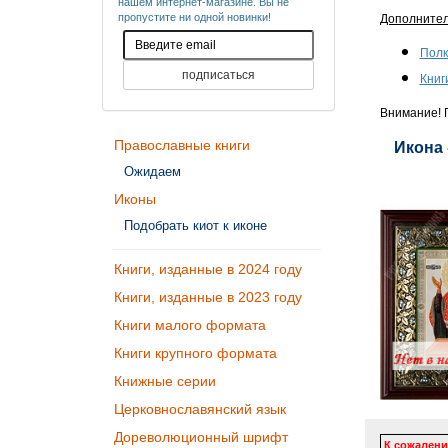
нашем интернет-магазине. Вы не
пропустите ни одной новинки!
Дополните
Полк
Книг
Внимание! П
Православные книги
Икона 
Ожидаем
Иконы
Подобрать киот к иконе
Книги, изданные в 2024 году
Книги, изданные в 2023 году
Книги малого формата
Книги крупного формата
Книжные серии
Церковнославянский язык
Дореволюционный шрифт
К сожалени