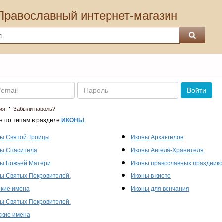
Православный интернет-магазин
Пароль
Войти
·
ия
Забыли пароль?
н по типам в разделе
ИКОНЫ
:
ы Святой Троицы
Иконы Архангелов
ы Спасителя
Иконы Ангела-Хранителя
ы Божьей Матери
Иконы православных праздник
ы Святых Покровителей.
Иконы в киоте
кие имена
Иконы для венчания
ы Святых Покровителей.
кие имена