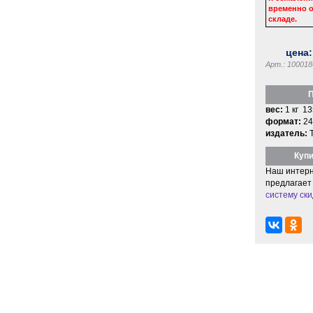
временно о
складе.
цена
Арт.: 100018
П
вес:
1 кг 13
формат:
24
издатель:
Купи
Наш интерн
предлагает
систему ски