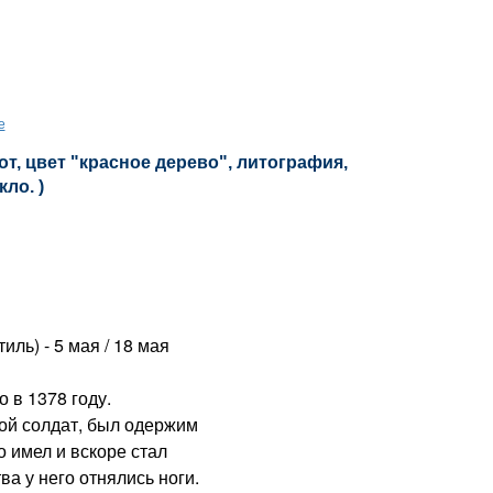
е
т, цвет "красное дерево", литография,
кло. )
ль) - 5 мая / 18 мая
в 1378 году.
ной солдат, был одержим
о имел и вскоре стал
а у него отнялись ноги.