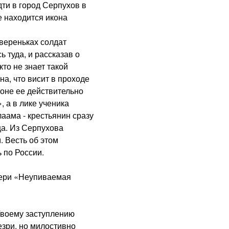
дти в город Серпухов в
 находится икона
вереньках солдат
 туда, и рассказав о
то не знает такой
на, что висит в проходе
роне ее действительно
 а в лике ученика
аама - крестьянин сразу
ца. Из Серпухова
 Весть об этом
 по России.
ри «Неупиваемая
воему заступлению
зри, но милостивно