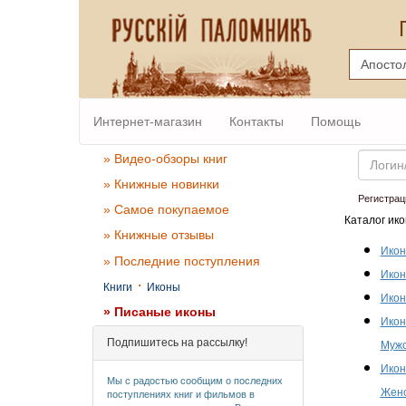
Интернет-магазин
Контакты
Помощь
Email
» Видео-обзоры книг
» Книжные новинки
Регистрац
» Самое покупаемое
Каталог ико
» Книжные отзывы
Икон
» Последние поступления
Икон
·
Книги
Иконы
Икон
» Писаные иконы
Икон
Подпишитесь на рассылку!
Мужс
Икон
Мы с радостью сообщим о последних
Женс
поступлениях книг и фильмов в