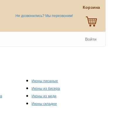
Корзина
Не дозвонились? Мы перезвоним!
Войти
Иконы писаные
Иконы из бисера
ов
Иконы из меди
Иконы складни