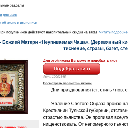
льные разделы
и для икон
и об иконе и иконописи
ри покупке икон действуют накопительный скидки на заказ.
Читать подробне
- Божией Матери «Неупиваемая Чаша». (Деревянный кио
тиснение, стразы, багет, сте
Для этой иконы Вы можете подобрать киот
Арт.: 10001845
Посмотреть параметры иконы.
Дни празднования (ст. стиль / нов. сти
Явление Святого Образа произошло 
Крестьянин Тульской губернии, отстав
страстью пьянства. Он пропивал все,чт
нищенствовать. От непомерного пьянств
ю, данный товар