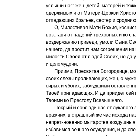
услыши нас: жен, детей, матерей и тяж
одержимых и от Матери-Церкви Христо
отпадающих братьев, сестер и сродник
О, Милостивая Мати Божия, коснися 
возстави от падений греховных и ко с
воздержанию приведи, умоли Сына Сво
нашего, да простит нам согрешения на
милости Своея от людей Своих, но да у
и целомудрии.
Приими, Пресвятая Богородице, мол
своих слезы проливающих, жен, о муж
сирых и убогих, заблудшими оставленны
Твоей припадающих. И да приидет сей
Твоими ко Престолу Всевышняго.
Покрый и соблюди нас от лукавого л
вражиих, в страшный же час исхода на
непреткновенно мытарства воздушныя
избавимся вечнаго осуждения, и да сп