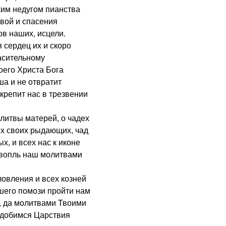
ким недугом пианства
вой и спасения
ов наших, исцели.
сердец их и скоро
пасительному
его Христа Бога
ша и не отвратит
крепит нас в трезвении
итвы матерей, о чадех
ех своих рыдающих, чад
х, и всех нас к иконе
 вопль наш молитвами
овления и всех козней
шего помози пройти нам
, да молитвами Твоими
одобимся Царствия