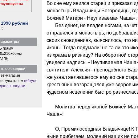
Во сне ему явился старец и приказал и
тсутствует на
монастырь Владычицы Богородицы, где
Божией Матери «Неупиваемая Чаша».
:
1990
рублей
Без денег, не владея ногами, на чет
45
отправился в монастырь, но добравшись
своих сновидениях, выяснилось, что ник
араметры
иконы. Тогда подумали: не та ли это ико
5 грамм
из храма в ризницу? На оборотной сто
0x210x60мм
ТИЛЬ
увидели надпись: «Неупиваемая Чаша»,
святителя Алексия - преподобного Варл
ть со скидкой
ет-магазин
же узнал являвшегося ему во сне стар
 покупателям
гибкую
крестьянин возвращался уже здоровым.
док на покупки
.
чудесном исцелении быстро разнеслась
Молитва перед иконой Божией Мате
Чаша»:
О, Премилосердная Владычице! К Т
ныне прибегаем, молений наших не пре