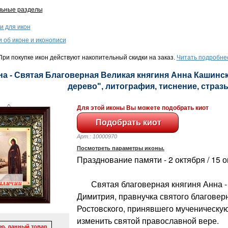
льные разделы
и для икон
и об иконе и иконописи
ри покупке икон действуют накопительный скидки на заказ.
Читать подробне
на - Святая Благоверная Великая княгиня Анна Кашинск
дерево", литография, тиснение, стразы,
Для этой иконы Вы можете подобрать киот
Арт.: 10000970
Посмотреть параметры иконы.
Празднование памяти - 2 октября / 15 
Святая благоверная княгиня Анна - д
Димитрия, правнучка святого благовер
Ростовского, принявшего мученическую
изменить святой православной вере.
ю, данный товар