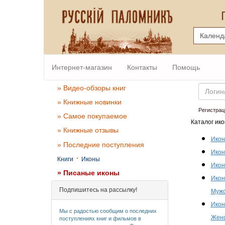
Интернет-магазин
Контакты
Помощь
Email
» Видео-обзоры книг
» Книжные новинки
Регистрац
» Самое покупаемое
Каталог ико
» Книжные отзывы
Икон
» Последние поступления
Икон
·
Книги
Иконы
Икон
» Писаные иконы
Икон
Подпишитесь на рассылку!
Мужс
Икон
Мы с радостью сообщим о последних
Женс
поступлениях книг и фильмов в