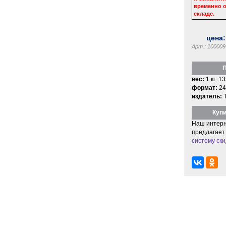
временно о
складе.
цена
Арт.: 100009
П
вес:
1 кг 13
формат:
24
издатель:
Купи
Наш интерн
предлагает
систему ски