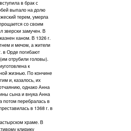
ступила в брак с
рбей выпало на долю
няжеский терем, умерла
 прощается со своим
л зверски замучен. В
казнен ханом. В 1326 г.
гнем и мечом, а жители
г. в Орде погибают
(им отрубили головы).
уготовлена к
ной жизнью. По кончине
им и, казалось, их
отчаянию, однако Анна
ины сына и внука Анна
а потом перебралась в
преставилась в 1368 г. в
стырском храме. В
стивому клирику