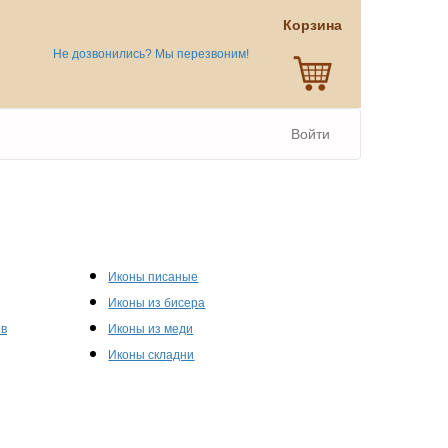
Корзина
Не дозвонились? Мы перезвоним!
Войти
Иконы писаные
Иконы из бисера
ов
Иконы из меди
Иконы складни