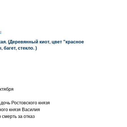
е
ая. (Деревянный киот, цвет "красное
 багет, стекло. )
октября
очь Ростовского князя
ного князя Василия
 смерть за отказ