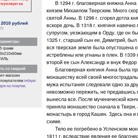
В 1294 г. благоверная княжна Анна в
тсутствует на
князем Михаилом Тверским. Много ско
святой Анны. В 1296 г. сгорел дотла к
:
2010
рублей
вскоре дочь. В 1318 г. княгиня навечно
70
супругом, уезжающим в Орду, где он бы
1325 г. старший сын ее, Димитрий, был 
араметры
вся тверская земля была опустошена о
5 грамм
истреблены или угнаны в плен. В 1339 
0x210x60мм
ТИЛЬ
второй ее сын Александр и внук Федор 
Благоверная княгиня Анна была при
ть со скидкой
ет-магазин
монашеству всей своей многострадаль
 покупателям
гибкую
мужа испытания следовали одно за друг
док на покупки
.
невозможно пережить, не предавшись 
вынесла все. После мученической конч
приняла монашество сначала в Твери, 
монастырь в город Кашин. Здесь она и 
схиме.
Тело ее погребено в Успенском мона
1611 г. вследствие явления ее благоче