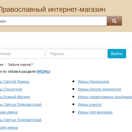
Православный интернет-магазин
Пароль
Войти
·
ия
Забыли пароль?
н по типам в разделе
ИКОНЫ
:
ы Святой Троицы
Иконы Архангелов
ы Спасителя
Иконы Ангела-Хранителя
ы Божьей Матери
Иконы православных праздник
ы Святых Покровителей.
Иконы в киоте
кие имена
Иконы для венчания
ы Святых Покровителей.
кие имена