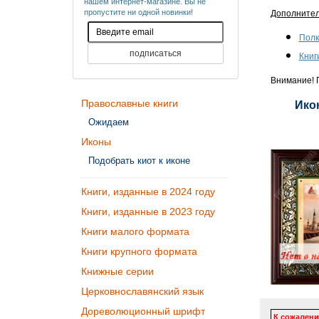
нашем интернет-магазине. Вы не
пропустите ни одной новинки!
Дополните
Полк
Книг
Внимание! П
Православные книги
Ико
Ожидаем
Иконы
Подобрать киот к иконе
Книги, изданные в 2024 году
Книги, изданные в 2023 году
Книги малого формата
Книги крупного формата
Книжные серии
Церковнославянский язык
Дореволюционный шрифт
К сожалени