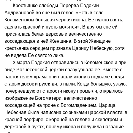
Крестьянке слободы Перерва Евдокии
Андриановой во сне был голос: «Есть в селе
Коломенском большая черная икона. Ее нужно взять,
сделать красной и пусть молятся». В другом сне ей
приснилась белая церковь и величественно
восседающая в ней Женщина. В этой Женщине
крестьянка сердцем признала Царицу Небесную, хотя
не видела Ее святого лика.
2 марта Евдокия отправились в Коломенское и при
виде Вознесенской церкви сразу узнала ее. Вместе с
настоятелем храма они нашли икону в подвале среди
старых досок и рухляди, в пыли. Когда большую, узкую,
почерневшую от старости икону промыли, открылось
изображение Богоматери, величественно
восседающей на троне с Богомладенцем. Царица
Небесная была написана со знаками царской власти: в
красной порфире, с короной на голове и скипетром и
державой в руках, почему икона и получила название