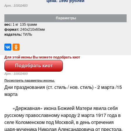
цена:
1990
рублей
Арт.: 10002493
Параметры
вес:
1 кг 135 грамм
формат:
240x210x60мм
издатель:
ТИЛЬ
Для этой иконы Вы можете подобрать киот
Арт.: 10002493
Посмотреть параметры иконы.
Дни празднования (ст. стиль / нов. стиль) - 2 марта /15
марта
«Державная» икона Божией Матери явила себя
русскому православному народу 2 марта 1917 года в
селе Коломенском под Москвой, в день отречения
царя-мученика Николая Александровича от престола.