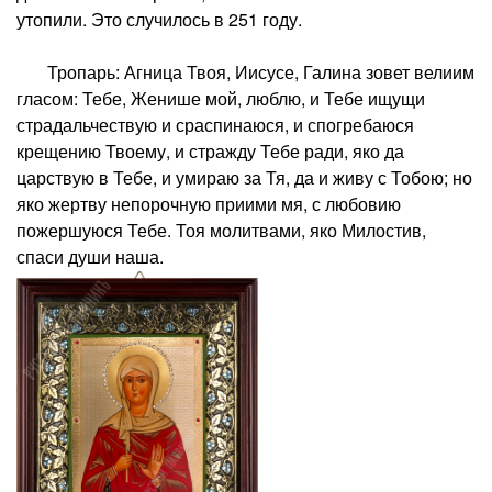
утопили. Это случилось в 251 году.
Тропарь: Агница Твоя, Иисусе, Галина зовет велиим
гласом: Тебе, Женише мой, люблю, и Тебе ищущи
страдальчествую и сраспинаюся, и спогребаюся
крещению Твоему, и стражду Тебе ради, яко да
царствую в Тебе, и умираю за Тя, да и живу с Тобою; но
яко жертву непорочную приими мя, с любовию
пожершуюся Тебе. Тоя молитвами, яко Милостив,
спаси души наша.