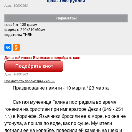
цена:
1990
рублей
Арт.: 10000963
Параметры
вес:
1 кг 135 грамм
формат:
240x210x60мм
издатель:
ТИЛЬ
Для этой иконы Вы можете подобрать киот
Арт.: 10000963
Посмотреть параметры иконы.
Празднование памяти - 10 марта / 23 марта
Святая мученица Галина пострадала во время
гонения на христиан при императоре Декии (249 - 251
г.г.) в Коринфе. Язычники бросили ее в море, но она не
утонула, а пошла по воде, как по суше. Мучители
догнали ее на корабле, повесили ей камень на шею и