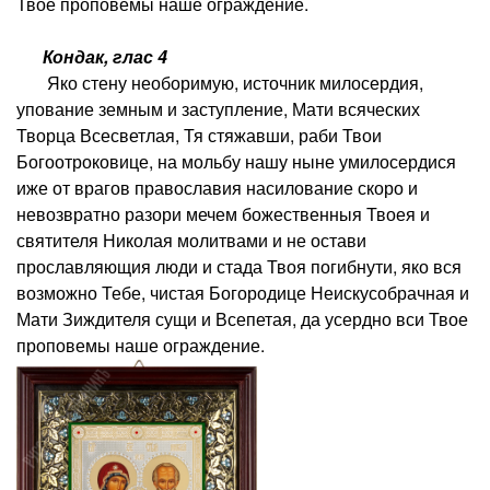
Твое проповемы наше ограждение.
Кондак, глас 4
Яко стену необоримую, источник милосердия,
упование земным и заступление, Мати всяческих
Творца Всесветлая, Тя стяжавши, раби Твои
Богоотроковице, на мольбу нашу ныне умилосердися
иже от врагов православия насилование скоро и
невозвратно разори мечем божественныя Твоея и
святителя Николая молитвами и не остави
прославляющия люди и стада Твоя погибнути, яко вся
возможно Тебе, чистая Богородице Неискусобрачная и
Мати Зиждителя сущи и Всепетая, да усердно вси Твое
проповемы наше ограждение.