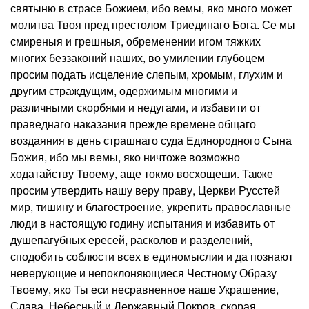
святыню в страсе Божием, ибо вемы, яко много может
молитва Твоя пред престолом Триединаго Бога. Се мы
смиреныя и грешныя, обременении игом тяжких
многих беззаконий наших, во умилении глубоцем
просим подать исцеление слепым, хромым, глухим и
другим страждущим, одержимым многими и
различными скорбями и недугами, и избавити от
праведнаго наказания прежде времене общаго
воздаяния в день страшнаго суда Единородного Сына
Божия, ибо мы вемы, яко ничтоже возможно
ходатайству Твоему, аще токмо восхощеши. Также
просим утвердить нашу веру праву, Церкви Русстей
мир, тишину и благостроение, укрепить православные
люди в настоящую годину испытания и избавить от
душепагубных ересей, расколов и разделений,
сподобить соблюсти всех в единомыслии и да познают
неверующие и непоклоняющиеся Честному Образу
Твоему, яко Ты еси несравненное наше Украшение,
Слава, Небесный и Державный Покров, скорая