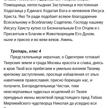
Помощница, непостыдная Заступница и постоянная
Ходатаица у Единаго Ходатая Бога и человеков Иисуса
Христа. Яко Тя ради подобает всякое благодарение
Всесильному и Всеблагому Содетелю, Господу нашему
Иисусу Христу купно со Безначальным Его Отцем и с
Пресвятым и Благим и Животворящим Его Духом,
ныне и присно и во веки веков. Аминь.
Тропарь, глас 4
Предстательнице нератная, о Одигитрие готовая!
Тверския земли и града Москвы красота и слава, днесь
в кров Твой вси прибегаем и умильно вопием Твоему
крепкому заступлению, просяще избавления от злых
наветников православия, присно борющих нас, и
получити, Богородительнице Чистая, токи
неисчерпаемых чудесных исцелений от Твоея
пречудныя иконы молитвой предстоящего пред Тобою
Мирликийского чудотворца Николая да усердно вси