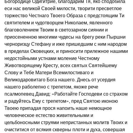
Богородице Одигитрие, благодарим Тя, яко сподобила
еси нас великой Своей милости, творити пресветлое
торжество Честнаго Твоего Образа с предстоящим Ти
святителем и чудотворцем Николаем, явленного
благоволением Твоим в светозарном сиянии и
приосененною многими чудесы на брегу реки Пыршни
черноризцу Стефану и иже пришедшим с ним народом
в пределах Оковецких, и приносити прилежное нашими
недостойными устнами моление Честному
Животворящему Кресту, всех святых Святейшему
Слову и Тебе Матери Всемилостиваго и
Великодаровитаго Бога нашего. Днесь от усердия
нашего раболепно с трепетом, якоже рече
псалмопевец Давид: «Работайте Господеви со страхом
и радуйтесь Ему с трепетом», пред Святою иконою
Твоею припадая прося напоить наше немощное
человеческое естество живительными и
цельбоносными струями непристанных молитв Твоих и
очиститися от всякия скверны плоти и духа, совершая