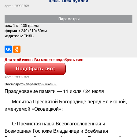
цена:
1990
рублей
Арт.: 10002109
Параметры
вес:
1 кг 135 грамм
формат:
240x210x60мм
издатель:
ТИЛЬ
Для этой иконы Вы можете подобрать киот
Арт.: 10002109
Посмотреть параметры иконы.
Празднование памяти — 11 июля / 24 июля
Молитва Пресвятой Богородице перед Ея иконой,
именуемой «Оковецкой»:
О Пречистая наша Всеблагословенная и
Всемощная Госпоже Владычице и Всеблагая