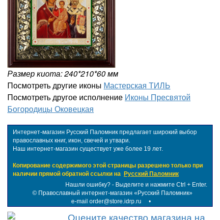
Размер киота: 240*210*60 мм
Посмотреть другие иконы
Мастерская ТИЛЬ
Посмотреть другое исполнение
Иконы Пресвятой
Богородицы Оковецкая
Интернет-магазин Русский Паломник предлагает широкий выбор
православных книг, икон, свечей и утвари.
Наш интернет-магазин существует уже более 19 лет.
Копирование содержимого этой страницы разрешено только при
наличии прямой обратной ссылки на
Русский Паломник
Нашли ошибку? - Выделите и нажмите Ctrl + Enter.
©
Православный интернет-магазин «Русский Паломник»
e-mail order@store.idrp.ru
•